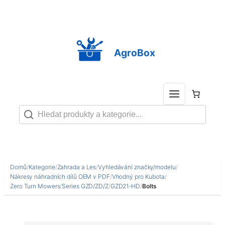
Přeskočit
na
obsah
AgroBox
Domů
/
Kategorie
/
Zahrada a Les
/
Vyhledávání značky/modelu
/
Nákresy náhradních dílů OEM v PDF
/
Vhodný pro Kubota
/
Zero Turn Mowers
/
Series GZD/ZD/Z
/
GZD21-HD
/
Bolts