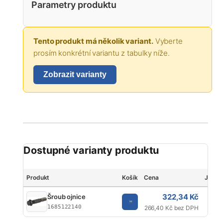
Parametry produktu
Tento produkt má několik variant.
Vyberte
prosím konkrétní variantu z tabulky níže.
Zobrazit varianty
Dostupné varianty produktu
Produkt
Košík
Cena
Jedno
322,34 Kč
Šroub ojnice
1685122140
266,40 Kč bez DPH