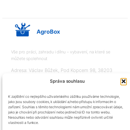
AgroBox
Vše pro práci, zahradu i dílnu – vybavení, na které se
můžete spolehnout
Adresa: Václav Bůžek, Pod Kopcem 98, 38203
Křemže
Správa souhlasu
IČ: 03526976, DIČ: CZ8508151377, Tel:
K zajištění co nejlepšího uživatelského zážitku používáme technologie,
+420606334248, info@agrobox.cz
jako jsou soubory cookies, k ukládání a/nebo přístupu k informacím o
zařízení. Souhlas s těmito technologiemi nám umožní zpracovávat údaje,
jako je chování při procházení nebo jedinečná ID na tomto webu.
Nesouhlas nebo odvolání souhlasu může nepříznivě ovlivnit určité
vlastnosti a funkce.