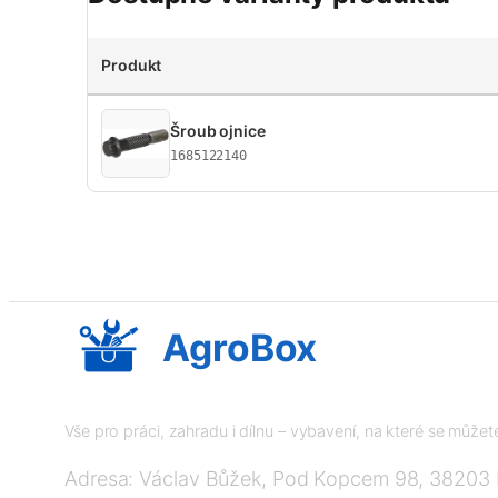
Produkt
Šroub ojnice
1685122140
AgroBox
Vše pro práci, zahradu i dílnu – vybavení, na které se může
Adresa: Václav Bůžek, Pod Kopcem 98, 38203