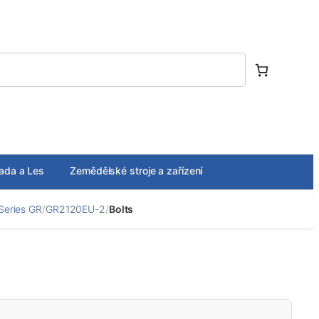
ada a Les
Zemědělské stroje a zařízení
Series GR
/
GR2120EU-2
/
Bolts