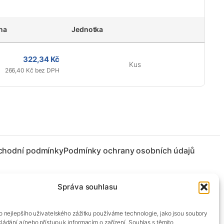
na
Jednotka
322,34 Kč
Kus
266,40 Kč bez DPH
chodní podmínky
Podmínky ochrany osobních údajů
Správa souhlasu
co nejlepšího uživatelského zážitku používáme technologie, jako jsou soubory
kládání a/nebo přístupu k informacím o zařízení. Souhlas s těmito