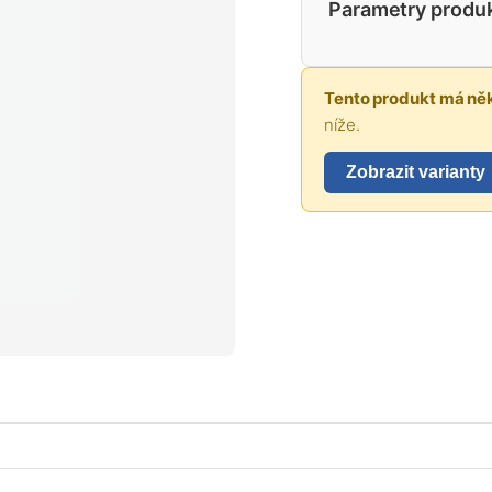
Parametry produ
Tento produkt má něk
níže.
Zobrazit varianty