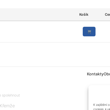
Košík
Ce
Kontakty
Ob
te spolehnout
K zajištění 
 Křemže
cookies, k u