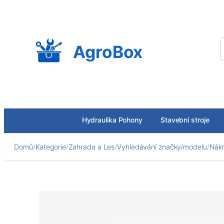
Přeskočit
na
obsah
AgroBox
Hydraulika Pohony
Stavební stroje
Domů
/
Kategorie
/
Zahrada a Les
/
Vyhledávání značky/modelu
/
Nákr