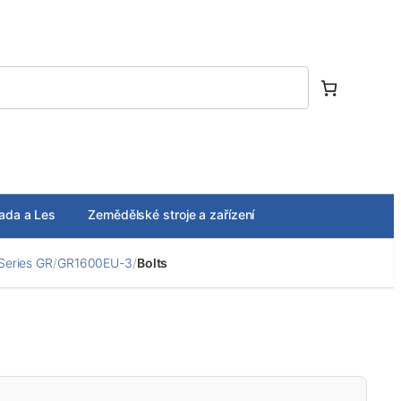
ada a Les
Zemědělské stroje a zařízení
Series GR
/
GR1600EU-3
/
Bolts