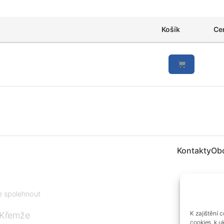
Košík
Ce
Kontakty
Ob
te spolehnout
K zajištění 
 Křemže
cookies, k u