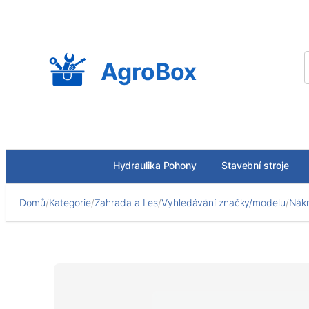
Přeskočit
na
obsah
AgroBox
Hydraulika Pohony
Stavební stroje
Domů
/
Kategorie
/
Zahrada a Les
/
Vyhledávání značky/modelu
/
Nákr