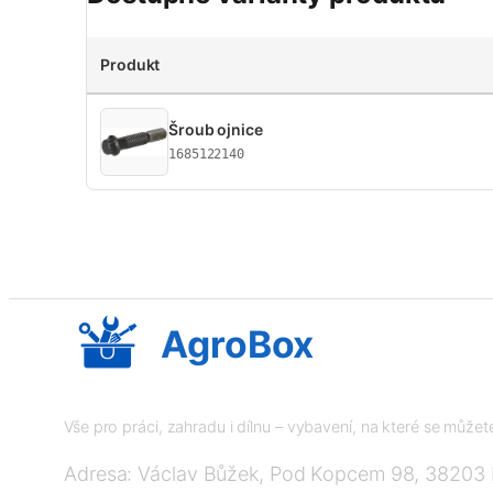
Produkt
Šroub ojnice
1685122140
AgroBox
Vše pro práci, zahradu i dílnu – vybavení, na které se může
Adresa: Václav Bůžek, Pod Kopcem 98, 38203