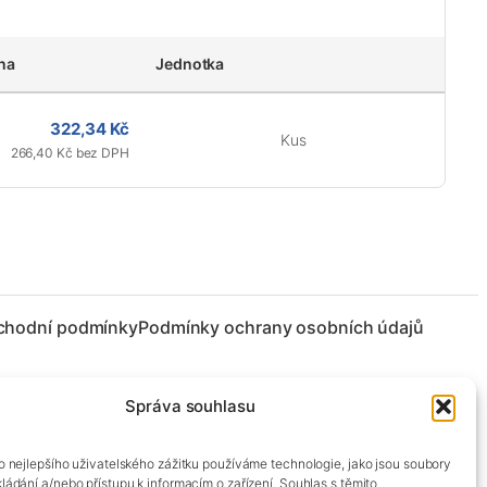
na
Jednotka
322,34 Kč
Kus
266,40 Kč bez DPH
chodní podmínky
Podmínky ochrany osobních údajů
Správa souhlasu
co nejlepšího uživatelského zážitku používáme technologie, jako jsou soubory
kládání a/nebo přístupu k informacím o zařízení. Souhlas s těmito