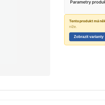
Parametry produ
Tento produkt má něk
níže.
Zobrazit varianty