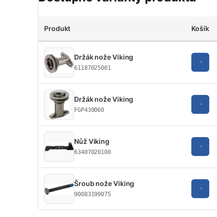
Produkt
Košík
Držák nože Viking
61187025001
Držák nože Viking
FGP430060
Nůž Viking
63407020100
Šroub nože Viking
90083199075