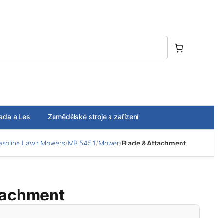
ada a Les
Zemědělské stroje a zařízení
asoline Lawn Mowers
/
MB 545.1
/
Mower
/
Blade & Attachment
tachment