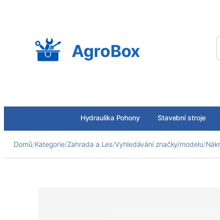
Přeskočit
na
obsah
AgroBox
Hydraulika Pohony
Stavební stroje
Domů
/
Kategorie
/
Zahrada a Les
/
Vyhledávání značky/modelu
/
Nákr