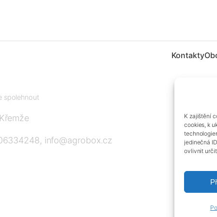
Kontakty
Ob
te spolehnout
K zajištění 
 Křemže
cookies, k u
technologie
606334248, info@agrobox.cz
jedinečná I
ovlivnit urči
Př
Po