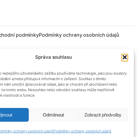
chodní podmínky
Podmínky ochrany osobních údajů
Správa souhlasu
co nejlepšího uživatelského zážitku používáme technologie, jako jsou soubory
kládání a/nebo přístupu k informacím o zařízení. Souhlas s těmito
mi nám umožní zpracovávat údaje, jako je chování při procházení nebo
D na tomto webu. Nesouhlas nebo odvolání souhlasu může nepříznivě
té vlastnosti a funkce.
ijmout
Odmítnout
Zobrazit předvolby
dmínky ochrany osobních údajů
Podmínky ochrany osobních údajů