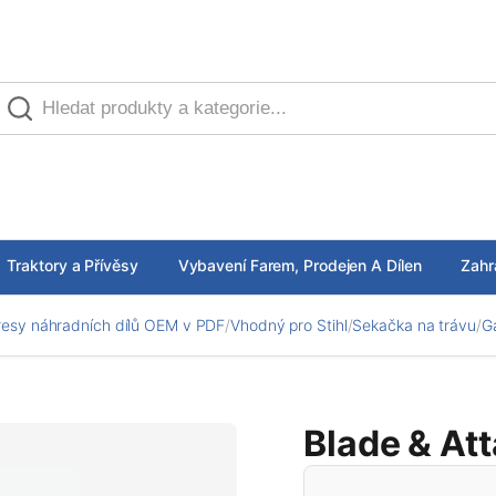
Traktory a Přívěsy
Vybavení Farem, Prodejen A Dílen
Zahr
esy náhradních dílů OEM v PDF
/
Vhodný pro Stihl
/
Sekačka na trávu
/
G
Blade & At