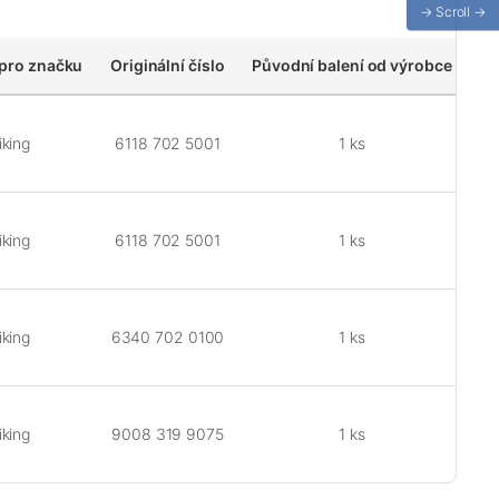
→ Scroll →
pro značku
Originální číslo
Původní balení od výrobce
iking
6118 702 5001
1 ks
iking
6118 702 5001
1 ks
iking
6340 702 0100
1 ks
iking
9008 319 9075
1 ks