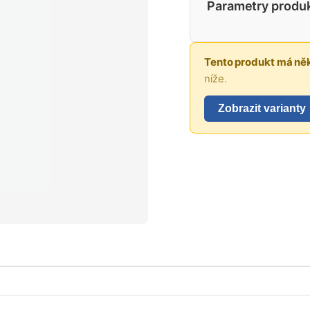
Parametry produ
Tento produkt má něk
níže.
Zobrazit varianty