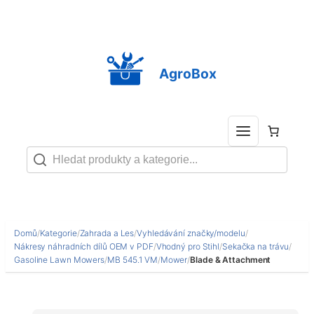
Přeskočit
na
obsah
AgroBox
Domů
/
Kategorie
/
Zahrada a Les
/
Vyhledávání značky/modelu
/
Nákresy náhradních dílů OEM v PDF
/
Vhodný pro Stihl
/
Sekačka na trávu
/
Gasoline Lawn Mowers
/
MB 545.1 VM
/
Mower
/
Blade & Attachment