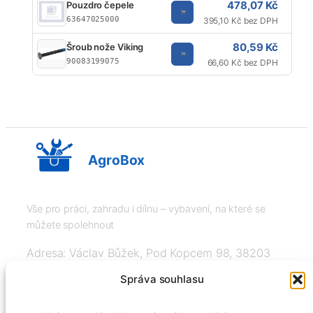
478,07 Kč
Pouzdro čepele
63647025000
395,10 Kč bez DPH
80,59 Kč
Šroub nože Viking
90083199075
66,60 Kč bez DPH
AgroBox
Vše pro práci, zahradu i dílnu – vybavení, na které se
můžete spolehnout
Adresa: Václav Bůžek, Pod Kopcem 98, 38203
Křemže
Správa souhlasu
IČ: 03526976, DIČ: CZ8508151377, Tel: