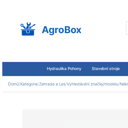
Přeskočit
na
obsah
AgroBox
Hydraulika Pohony
Stavební stroje
Domů
/
Kategorie
/
Zahrada a Les
/
Vyhledávání značky/modelu
/
Nákr