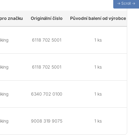
→ Scroll →
pro značku
Originální číslo
Původní balení od výrobce
iking
6118 702 5001
1 ks
iking
6118 702 5001
1 ks
iking
6340 702 0100
1 ks
iking
9008 319 9075
1 ks