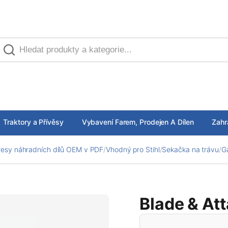
Traktory a Přívěsy
Vybavení Farem, Prodejen A Dílen
Zahr
esy náhradních dílů OEM v PDF
/
Vhodný pro Stihl
/
Sekačka na trávu
/
G
Blade & At