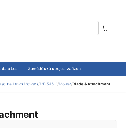
ada a Les
Zemědělské stroje a zařízení
asoline Lawn Mowers
/
MB 545.0
/
Mower
/
Blade & Attachment
tachment