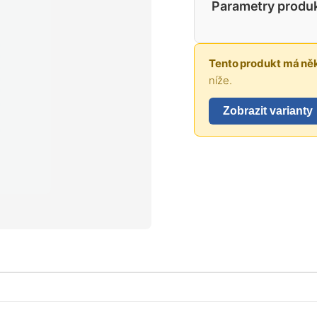
Parametry produ
Tento produkt má něk
níže.
Zobrazit varianty