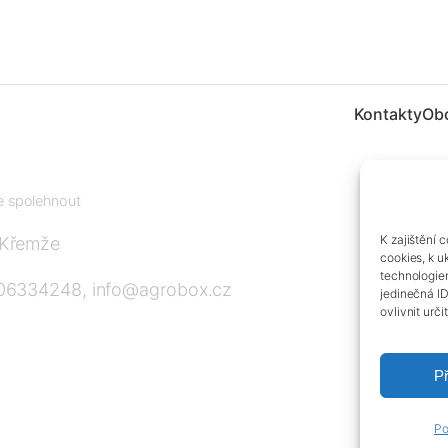
Kontakty
Ob
te spolehnout
K zajištění 
 Křemže
cookies, k u
technologie
606334248, info@agrobox.cz
jedinečná I
ovlivnit urči
Př
Po