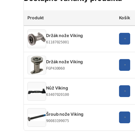
Produkt
Košík
Držák nože Viking
61187025001
Držák nože Viking
FGP430060
Nůž Viking
63407020100
Šroub nože Viking
90083199075