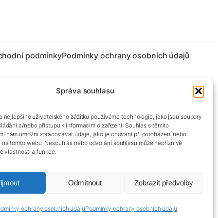
chodní podmínky
Podmínky ochrany osobních údajů
Správa souhlasu
co nejlepšího uživatelského zážitku používáme technologie, jako jsou soubory
kládání a/nebo přístupu k informacím o zařízení. Souhlas s těmito
mi nám umožní zpracovávat údaje, jako je chování při procházení nebo
D na tomto webu. Nesouhlas nebo odvolání souhlasu může nepříznivě
té vlastnosti a funkce.
ijmout
Odmítnout
Zobrazit předvolby
dmínky ochrany osobních údajů
Podmínky ochrany osobních údajů