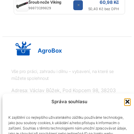
60,98 Kč
Šroub nože Viking
90073199029
50,40 Kč bez DPH
AgroBox
Vše pro práci, zahradu i dílnu – vybavení, na které se
můžete spolehnout
Adresa: Václav Bůžek, Pod Kopcem 98, 38203
Křemže
Správa souhlasu
IČ: 03526976, DIČ: CZ8508151377, Tel:
K zajištění co nejlepšího uživatelského zážitku používáme technologie,
+420606334248, info@agrobox.cz
jako jsou soubory cookies, k ukládání a/nebo přístupu k informacím o
zařízení. Souhlas s těmito technologiemi nám umožní zpracovávat údaje,
jako je chování při procházení nebo jedinečná ID na tomto webu.