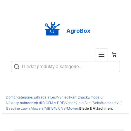
Přeskočit
na
obsah
AgroBox
Domů
/
Kategorie
/
Zahrada a Les
/
Vyhledávání značky/modelu
/
Nákresy náhradních dílů OEM v PDF
/
Vhodný pro Stihl
/
Sekačka na trávu
/
Gasoline Lawn Mowers
/
MB 545.0 VS
/
Mower
/
Blade & Attachment