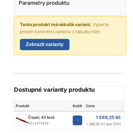
Parametry produktu
Tento produkt má několik variant.
Vyberte
prosím konkrétní variantu z tabulky níže.
Zobrazit varianty
Dostupné varianty produktu
Produkt
Košík
Cena
Typ
1 569,25 Kč
Čepel, 42 levá
Čep
K512471920
1 296,90 Kč bez DPH