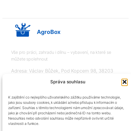
AgroBox
Vše pro práci, zahradu i dílnu – vybavení, na které se
můžete spolehnout
Adresa: Václav Bůžek, Pod Kopcem 98, 38203
Křemže
Správa souhlasu
IČ: 03526976, DIČ: CZ8508151377, Tel:
K zajištění co nejlepšího uživatelského zážitku používáme technologie,
+420606334248, info@agrobox.cz
jako jsou soubory cookies, k ukládání a/nebo přístupu k informacím o
zařízení. Souhlas s těmito technologiemi nám umožní zpracovávat údaje,
jako je chování při procházení nebo jedinečná ID na tomto webu.
Nesouhlas nebo odvolání souhlasu může nepříznivě ovlivnit určité
vlastnosti a funkce.