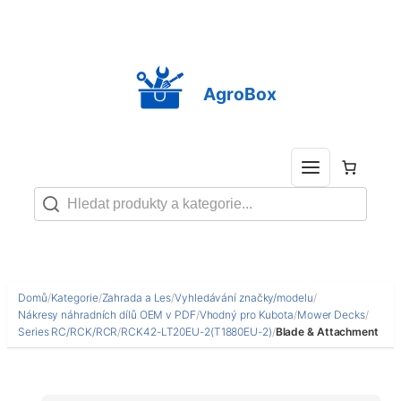
Přeskočit
na
obsah
AgroBox
Domů
/
Kategorie
/
Zahrada a Les
/
Vyhledávání značky/modelu
/
Nákresy náhradních dílů OEM v PDF
/
Vhodný pro Kubota
/
Mower Decks
/
Series RC/RCK/RCR
/
RCK42-LT20EU-2(T1880EU-2)
/
Blade & Attachment