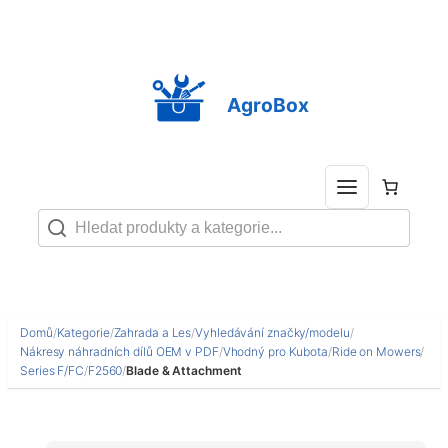
Přeskočit
na
obsah
AgroBox
Domů
/
Kategorie
/
Zahrada a Les
/
Vyhledávání značky/modelu
/
Nákresy náhradních dílů OEM v PDF
/
Vhodný pro Kubota
/
Ride on Mowers
/
Series F/FC
/
F2560
/
Blade & Attachment