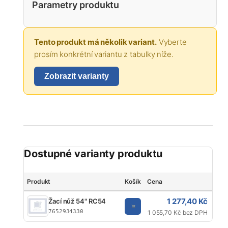
Parametry produktu
Tento produkt má několik variant.
Vyberte
prosím konkrétní variantu z tabulky níže.
Zobrazit varianty
Dostupné varianty produktu
Produkt
Košík
Cena
Typ
1 277,40 Kč
Žací nůž 54" RC54
Čep
7652934330
1 055,70 Kč bez DPH