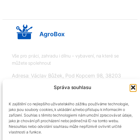
AgroBox
Vše pro práci, zahradu i dílnu – vybavení, na které se
můžete spolehnout
Adresa: Václav Bůžek, Pod Kopcem 98, 38203
Křemže
Správa souhlasu
IČ: 03526976, DIČ: CZ8508151377, Tel:
K zajištění co nejlepšího uživatelského zážitku používáme technologie,
+420606334248, info@agrobox.cz
jako jsou soubory cookies, k ukládání a/nebo přístupu k informacím o
zařízení. Souhlas s těmito technologiemi nám umožní zpracovávat údaje,
jako je chování při procházení nebo jedinečná ID na tomto webu.
Nesouhlas nebo odvolání souhlasu může nepříznivě ovlivnit určité
vlastnosti a funkce.