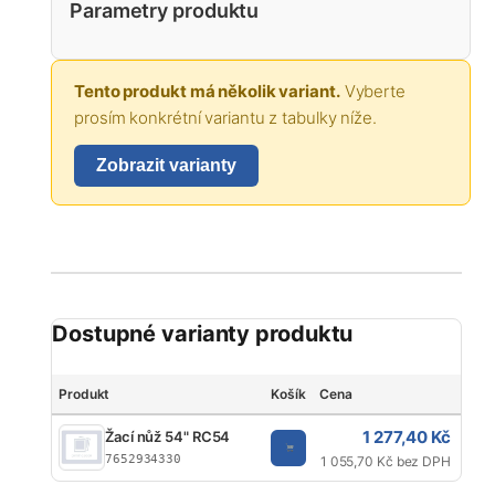
Parametry produktu
Tento produkt má několik variant.
Vyberte
prosím konkrétní variantu z tabulky níže.
Zobrazit varianty
Dostupné varianty produktu
Produkt
Košík
Cena
Typ
1 277,40 Kč
Žací nůž 54" RC54
Čep
7652934330
1 055,70 Kč bez DPH