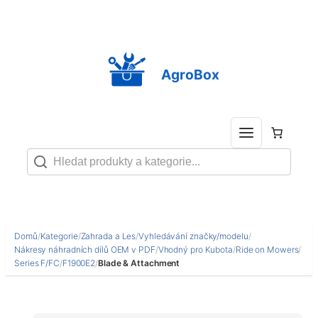
Přeskočit
na
obsah
AgroBox
Domů
/
Kategorie
/
Zahrada a Les
/
Vyhledávání značky/modelu
/
Nákresy náhradních dílů OEM v PDF
/
Vhodný pro Kubota
/
Ride on Mowers
/
Series F/FC
/
F1900E2
/
Blade & Attachment