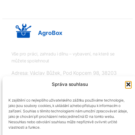
AgroBox
Vše pro práci, zahradu i dílnu – vybavení, na které se
můžete spolehnout
Adresa: Václav Bůžek, Pod Kopcem 98, 38203
Křemže
Správa souhlasu
IČ: 03526976, DIČ: CZ8508151377, Tel:
K zajištění co nejlepšího uživatelského zážitku používáme technologie,
+420606334248, info@agrobox.cz
jako jsou soubory cookies, k ukládání a/nebo přístupu k informacím o
zařízení. Souhlas s těmito technologiemi nám umožní zpracovávat údaje,
jako je chování při procházení nebo jedinečná ID na tomto webu.
Nesouhlas nebo odvolání souhlasu může nepříznivě ovlivnit určité
vlastnosti a funkce.