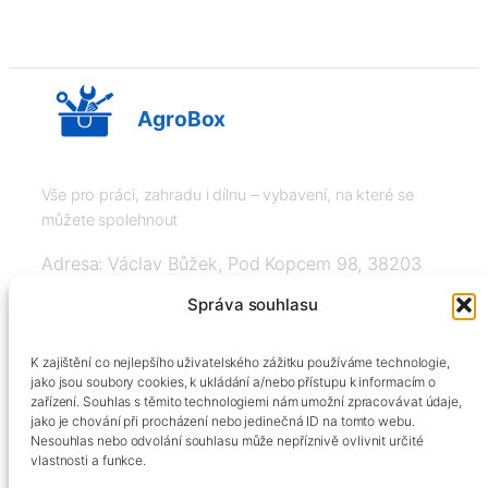
AgroBox
Vše pro práci, zahradu i dílnu – vybavení, na které se
můžete spolehnout
Adresa: Václav Bůžek, Pod Kopcem 98, 38203
Křemže
Správa souhlasu
IČ: 03526976, DIČ: CZ8508151377, Tel:
K zajištění co nejlepšího uživatelského zážitku používáme technologie,
+420606334248, info@agrobox.cz
jako jsou soubory cookies, k ukládání a/nebo přístupu k informacím o
zařízení. Souhlas s těmito technologiemi nám umožní zpracovávat údaje,
jako je chování při procházení nebo jedinečná ID na tomto webu.
Nesouhlas nebo odvolání souhlasu může nepříznivě ovlivnit určité
vlastnosti a funkce.