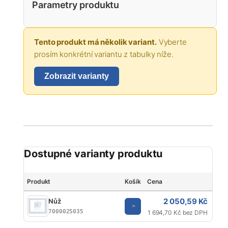
Parametry produktu
Tento produkt má několik variant.
Vyberte
prosím konkrétní variantu z tabulky níže.
Zobrazit varianty
Dostupné varianty produktu
Produkt
Košík
Cena
Typ
2 050,59 Kč
Nůž
Čep
7000025035
1 694,70 Kč bez DPH