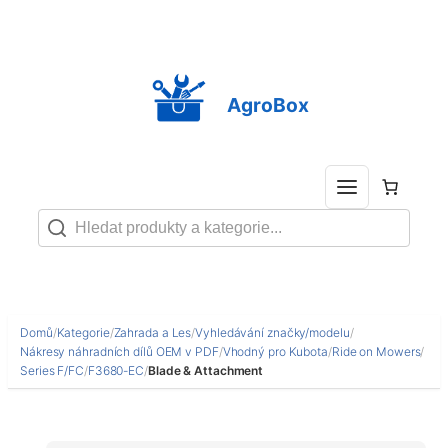
Přeskočit
na
obsah
AgroBox
Domů
/
Kategorie
/
Zahrada a Les
/
Vyhledávání značky/modelu
/
Nákresy náhradních dílů OEM v PDF
/
Vhodný pro Kubota
/
Ride on Mowers
/
Series F/FC
/
F3680-EC
/
Blade & Attachment