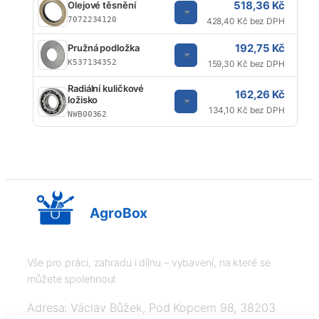
518,36 Kč
Olejové těsnění
7072234120
428,40 Kč bez DPH
192,75 Kč
Pružná podložka
K537134352
159,30 Kč bez DPH
Radiální kuličkové
162,26 Kč
ložisko
134,10 Kč bez DPH
NWB00362
AgroBox
Vše pro práci, zahradu i dílnu – vybavení, na které se
můžete spolehnout
Adresa: Václav Bůžek, Pod Kopcem 98, 38203