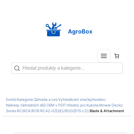
Přeskočit
na
obsah
AgroBox
Domů
/
Kategorie
/
Zahrada a Les
/
Vyhledávání značky/modelu
/
Nákresy náhradních dílů OEM v PDF
/
Vhodný pro Kubota
/
Mower Decks
/
Series RC/RCK/RCR
/
RC42-GZD(E)/(R)(GZD15-LD)
/
Blade & Attachment