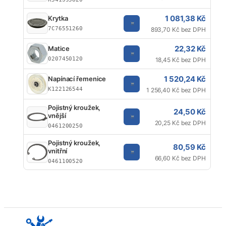
1 081,38 Kč
Krytka
7C76551260
893,70 Kč bez DPH
22,32 Kč
Matice
0207450120
18,45 Kč bez DPH
1 520,24 Kč
Napínací řemenice
K122126544
1 256,40 Kč bez DPH
Pojistný kroužek,
24,50 Kč
vnější
20,25 Kč bez DPH
0461200250
Pojistný kroužek,
80,59 Kč
vnitřní
66,60 Kč bez DPH
0461100520