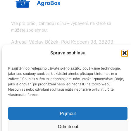
AgroBox
Vše pro práci, zahradu i dílnu – vybavení, na které se
můžete spolehnout
Adresa: Václav Bůžek, Pod Kopcem 98, 38203
Křemže
Správa souhlasu
IČ: 03526976, DIČ: CZ8508151377, Tel:
K zajištění co nejlepšího uživatelského zážitku používáme technologie,
+420606334248, info@agrobox.cz
jako jsou soubory cookies, k ukládání a/nebo přístupu k informacím o
zařízení. Souhlas s těmito technologiemi nám umožní zpracovávat údaje,
jako je chování při procházení nebo jedinečná ID na tomto webu.
Nesouhlas nebo odvolání souhlasu může nepříznivě ovlivnit určité
vlastnosti a funkce.
Přijmout
Kontakty
Obchodní podmínky
Podmínky ochrany osobních údajů
Odmítnout