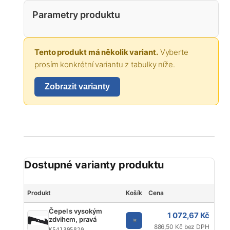
Parametry produktu
Tento produkt má několik variant.
Vyberte
prosím konkrétní variantu z tabulky níže.
Zobrazit varianty
Dostupné varianty produktu
Produkt
Košík
Cena
Zna
Čepel s vysokým
1 072,67 Kč
zdvihem, pravá
886,50 Kč bez DPH
K541395820