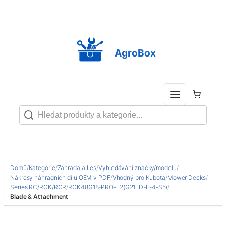
Přeskočit
na
obsah
AgroBox
Domů
/
Kategorie
/
Zahrada a Les
/
Vyhledávání značky/modelu
/
Nákresy náhradních dílů OEM v PDF
/
Vhodný pro Kubota
/
Mower Decks
/
Series RC/RCK/RCR
/
RCK48G18-PRO-F2(G21LD-F-4-S5)
/
Blade & Attachment