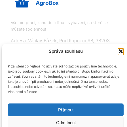
AgroBox
Vše pro práci, zahradu i dílnu – vybavení, na které se
můžete spolehnout
Adresa: Václav Bůžek, Pod Kopcem 98, 38203
Křemže
Správa souhlasu
IČ: 03526976, DIČ: CZ8508151377, Tel:
K zajištění co nejlepšího uživatelského zážitku používáme technologie,
+420606334248, info@agrobox.cz
jako jsou soubory cookies, k ukládání a/nebo přístupu k informacím o
zařízení. Souhlas s těmito technologiemi nám umožní zpracovávat údaje,
jako je chování při procházení nebo jedinečná ID na tomto webu.
Nesouhlas nebo odvolání souhlasu může nepříznivě ovlivnit určité
vlastnosti a funkce.
Přijmout
Kontakty
Obchodní podmínky
Podmínky ochrany osobních údajů
Odmítnout