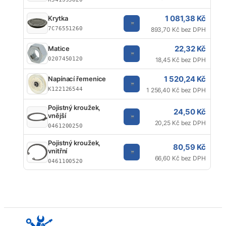
1 081,38 Kč
Krytka
7C76551260
893,70 Kč bez DPH
22,32 Kč
Matice
0207450120
18,45 Kč bez DPH
1 520,24 Kč
Napínací řemenice
K122126544
1 256,40 Kč bez DPH
Pojistný kroužek,
24,50 Kč
vnější
20,25 Kč bez DPH
0461200250
Pojistný kroužek,
80,59 Kč
vnitřní
66,60 Kč bez DPH
0461100520