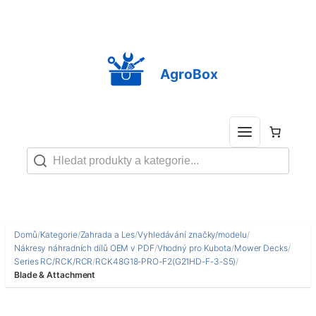
Přeskočit
na
obsah
AgroBox
Domů
/
Kategorie
/
Zahrada a Les
/
Vyhledávání značky/modelu
/
Nákresy náhradních dílů OEM v PDF
/
Vhodný pro Kubota
/
Mower Decks
/
Series RC/RCK/RCR
/
RCK48G18-PRO-F2(G21HD-F-3-S5)
/
Blade & Attachment