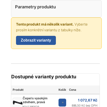
Parametry produktu
Tento produkt má několik variant.
Vyberte
prosím konkrétní variantu z tabulky níže.
Zobrazit varianty
Dostupné varianty produktu
Produkt
Košík
Cena
Zna
Čepel s vysokým
1 072,67 Kč
zdvihem, pravá
886,50 Kč bez DPH
K541395820