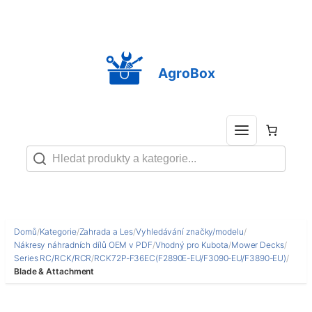
Přeskočit
na
obsah
AgroBox
Domů
/
Kategorie
/
Zahrada a Les
/
Vyhledávání značky/modelu
/
Nákresy náhradních dílů OEM v PDF
/
Vhodný pro Kubota
/
Mower Decks
/
Series RC/RCK/RCR
/
RCK72P-F36EC(F2890E-EU/F3090-EU/F3890-EU)
/
Blade & Attachment