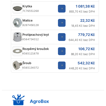
1 081,38 Kč
Krytka
7C76551260
893,70 Kč bez DPH
22,32 Kč
Matice
0207450120
18,45 Kč bez DPH
779,72 Kč
Protiprachový kryt
K564734312
644,40 Kč bez DPH
106,72 Kč
Rozpěrný kroužek
K565121670
88,20 Kč bez DPH
542,32 Kč
Šroub
K565134372
448,20 Kč bez DPH
AgroBox