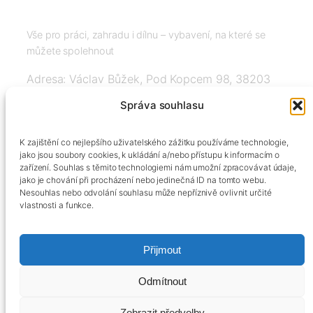
Vše pro práci, zahradu i dílnu – vybavení, na které se
můžete spolehnout
Adresa: Václav Bůžek, Pod Kopcem 98, 38203
Křemže
Správa souhlasu
IČ: 03526976, DIČ: CZ8508151377, Tel:
K zajištění co nejlepšího uživatelského zážitku používáme technologie,
+420606334248, info@agrobox.cz
jako jsou soubory cookies, k ukládání a/nebo přístupu k informacím o
zařízení. Souhlas s těmito technologiemi nám umožní zpracovávat údaje,
jako je chování při procházení nebo jedinečná ID na tomto webu.
Nesouhlas nebo odvolání souhlasu může nepříznivě ovlivnit určité
vlastnosti a funkce.
Přijmout
Kontakty
Obchodní podmínky
Podmínky ochrany osobních údajů
Odmítnout
Zobrazit předvolby