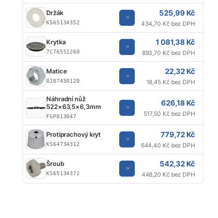
525,99 Kč
Držák
K565134352
434,70 Kč bez DPH
1 081,38 Kč
Krytka
7C76551260
893,70 Kč bez DPH
22,32 Kč
Matice
0207450120
18,45 Kč bez DPH
Náhradní nůž
626,18 Kč
522×63,5×6,3mm
517,50 Kč bez DPH
FGP013047
779,72 Kč
Protiprachový kryt
K564734312
644,40 Kč bez DPH
542,32 Kč
Šroub
K565134372
448,20 Kč bez DPH