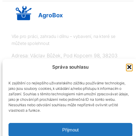
AgroBox
Vše pro práci, zahradu i dílnu – vybavení, na které se
můžete spolehnout
Adresa: Václav Bůžek, Pod Kopcem 98, 38203
Křemže
Správa souhlasu
IČ: 03526976, DIČ: CZ8508151377, Tel:
K zajištění co nejlepšího uživatelského zážitku používáme technologie,
+420606334248, info@agrobox.cz
jako jsou soubory cookies, k ukládání a/nebo přístupu k informacím o
zařízení. Souhlas s těmito technologiemi nám umožní zpracovávat údaje,
jako je chování při procházení nebo jedinečná ID na tomto webu.
Nesouhlas nebo odvolání souhlasu může nepříznivě ovlivnit určité
vlastnosti a funkce.
Přijmout
Kontakty
Obchodní podmínky