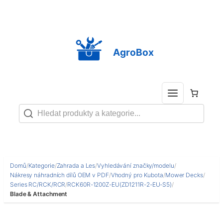
Přeskočit
na
obsah
AgroBox
Domů
/
Kategorie
/
Zahrada a Les
/
Vyhledávání značky/modelu
/
Nákresy náhradních dílů OEM v PDF
/
Vhodný pro Kubota
/
Mower Decks
/
Series RC/RCK/RCR
/
RCK60R-1200Z-EU(ZD1211R-2-EU-S5)
/
Blade & Attachment