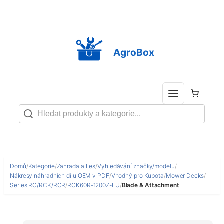
Přeskočit
na
obsah
AgroBox
Domů
/
Kategorie
/
Zahrada a Les
/
Vyhledávání značky/modelu
/
Nákresy náhradních dílů OEM v PDF
/
Vhodný pro Kubota
/
Mower Decks
/
Series RC/RCK/RCR
/
RCK60R-1200Z-EU
/
Blade & Attachment