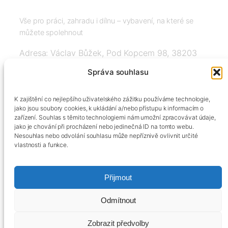
Vše pro práci, zahradu i dílnu – vybavení, na které se
můžete spolehnout
Adresa: Václav Bůžek, Pod Kopcem 98, 38203
Křemže
Správa souhlasu
IČ: 03526976, DIČ: CZ8508151377, Tel:
K zajištění co nejlepšího uživatelského zážitku používáme technologie,
+420606334248, info@agrobox.cz
jako jsou soubory cookies, k ukládání a/nebo přístupu k informacím o
zařízení. Souhlas s těmito technologiemi nám umožní zpracovávat údaje,
jako je chování při procházení nebo jedinečná ID na tomto webu.
Nesouhlas nebo odvolání souhlasu může nepříznivě ovlivnit určité
vlastnosti a funkce.
Přijmout
Kontakty
Obchodní podmínky
Podmínky ochrany osobních údajů
Odmítnout
Zobrazit předvolby