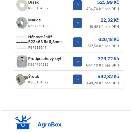
525,99 Kč
Držák
K565134352
434,70 Kč bez DPH
22,32 Kč
Matice
0207450120
18,45 Kč bez DPH
Náhradní nůž
626,18 Kč
522×63,5×6,3mm
517,50 Kč bez DPH
FGP013047
779,72 Kč
Protiprachový kryt
K564734312
644,40 Kč bez DPH
542,32 Kč
Šroub
K565134372
448,20 Kč bez DPH
AgroBox