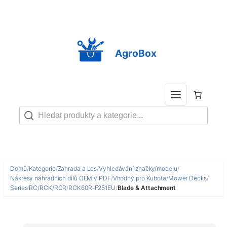
Přeskočit
na
obsah
AgroBox
Domů
/
Kategorie
/
Zahrada a Les
/
Vyhledávání značky/modelu
/
Nákresy náhradních dílů OEM v PDF
/
Vhodný pro Kubota
/
Mower Decks
/
Series RC/RCK/RCR
/
RCK60R-F251EU
/
Blade & Attachment