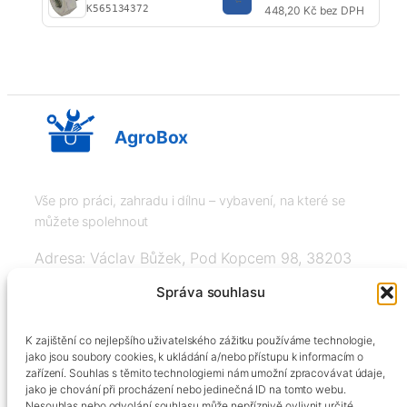
K565134372
448,20 Kč bez DPH
AgroBox
Vše pro práci, zahradu i dílnu – vybavení, na které se
můžete spolehnout
Adresa: Václav Bůžek, Pod Kopcem 98, 38203
Křemže
Správa souhlasu
IČ: 03526976, DIČ: CZ8508151377, Tel:
K zajištění co nejlepšího uživatelského zážitku používáme technologie,
+420606334248, info@agrobox.cz
jako jsou soubory cookies, k ukládání a/nebo přístupu k informacím o
zařízení. Souhlas s těmito technologiemi nám umožní zpracovávat údaje,
jako je chování při procházení nebo jedinečná ID na tomto webu.
Nesouhlas nebo odvolání souhlasu může nepříznivě ovlivnit určité