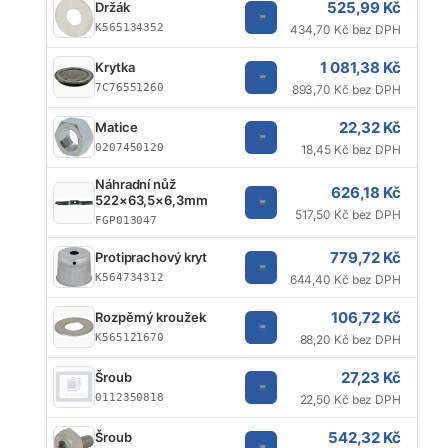
525,99 Kč
Držák
K565134352
434,70 Kč bez DPH
1 081,38 Kč
Krytka
7C76551260
893,70 Kč bez DPH
22,32 Kč
Matice
0207450120
18,45 Kč bez DPH
Náhradní nůž
626,18 Kč
522×63,5×6,3mm
517,50 Kč bez DPH
FGP013047
779,72 Kč
Protiprachový kryt
K564734312
644,40 Kč bez DPH
106,72 Kč
Rozpěrný kroužek
K565121670
88,20 Kč bez DPH
27,23 Kč
Šroub
0112350818
22,50 Kč bez DPH
542,32 Kč
Šroub