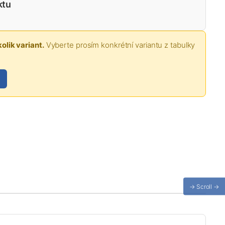
ktu
olik variant.
Vyberte prosím konkrétní variantu z tabulky
→ Scroll →