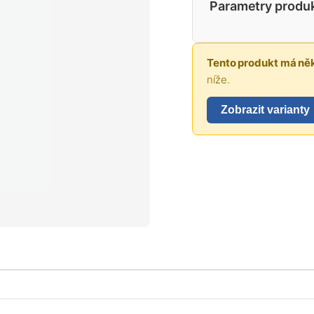
Parametry produ
Tento produkt má něk
níže.
Zobrazit varianty