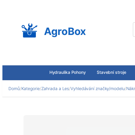
Přeskočit
na
obsah
AgroBox
Hydraulika Pohony
Stavební stroje
Domů
/
Kategorie
/
Zahrada a Les
/
Vyhledávání značky/modelu
/
Nákr