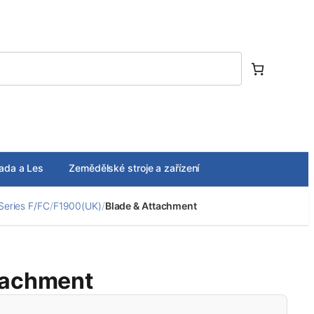
ada a Les
Zemědělské stroje a zařízení
Series F/FC
/
F1900(UK)
/
Blade & Attachment
tachment