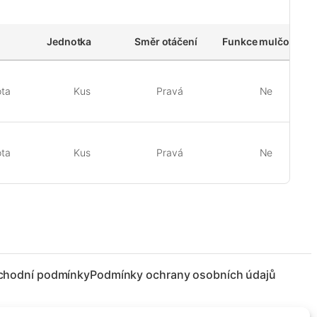
Jednotka
Směr otáčení
Funkce mulčování
ta
Kus
Pravá
Ne
ta
Kus
Pravá
Ne
chodní podmínky
Podmínky ochrany osobních údajů