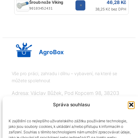
46,28 Kč
Šroub nože Viking
90103452431
38,25 Kč bez DPH
AgroBox
Vše pro práci, zahradu i dílnu – vybavení, na které se
můžete spolehnout
Adresa: Václav Bůžek, Pod Kopcem 98, 38203
Křemže
Správa souhlasu
IČ: 03526976, DIČ: CZ8508151377, Tel:
K zajištění co nejlepšího uživatelského zážitku používáme technologie,
+420606334248, info@agrobox.cz
jako jsou soubory cookies, k ukládání a/nebo přístupu k informacím o
zařízení. Souhlas s těmito technologiemi nám umožní zpracovávat údaje,
jako je chování při procházení nebo jedinečná ID na tomto webu.