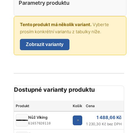
Parametry produktu
Tento produkt má několik variant.
Vyberte
prosím konkrétní variantu z tabulky níže.
Zobrazit varianty
Dostupné varianty produktu
Produkt
Košík
Cena
Zna
1 488,66 Kč
Nůž Viking
61657020110
1 230,30 Kč bez DPH