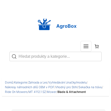
Přeskočit
na
obsah
AgroBox
Domů
/
Kategorie
/
Zahrada a Les
/
Vyhledávání značky/modelu
/
Nákresy náhradních dílů OEM v PDF
/
Vhodný pro Stihl
/
Sekačka na trávu
/
Ride On Mowers
/
MT 4112.1 SZ
/
Mower
/
Blade & Attachment