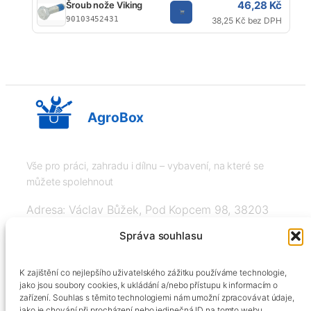
46,28 Kč
Šroub nože Viking
90103452431
38,25 Kč bez DPH
AgroBox
Vše pro práci, zahradu i dílnu – vybavení, na které se
můžete spolehnout
Adresa: Václav Bůžek, Pod Kopcem 98, 38203
Křemže
Správa souhlasu
IČ: 03526976, DIČ: CZ8508151377, Tel:
K zajištění co nejlepšího uživatelského zážitku používáme technologie,
+420606334248, info@agrobox.cz
jako jsou soubory cookies, k ukládání a/nebo přístupu k informacím o
zařízení. Souhlas s těmito technologiemi nám umožní zpracovávat údaje,
jako je chování při procházení nebo jedinečná ID na tomto webu.