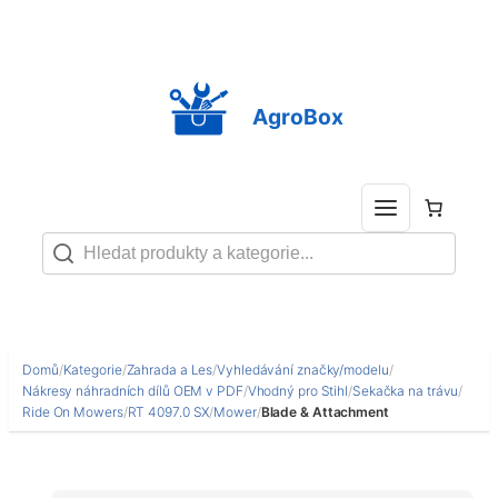
Přeskočit
na
obsah
AgroBox
Domů
/
Kategorie
/
Zahrada a Les
/
Vyhledávání značky/modelu
/
Nákresy náhradních dílů OEM v PDF
/
Vhodný pro Stihl
/
Sekačka na trávu
/
Ride On Mowers
/
RT 4097.0 SX
/
Mower
/
Blade & Attachment