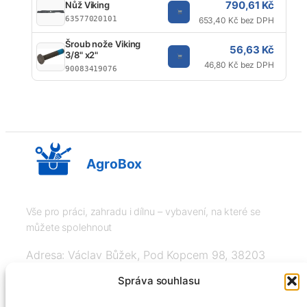
790,61 Kč
Nůž Viking
63577020101
653,40 Kč bez DPH
Šroub nože Viking
56,63 Kč
3/8" x2"
46,80 Kč bez DPH
90083419076
AgroBox
Vše pro práci, zahradu i dílnu – vybavení, na které se
můžete spolehnout
Adresa: Václav Bůžek, Pod Kopcem 98, 38203
Křemže
Správa souhlasu
IČ: 03526976, DIČ: CZ8508151377, Tel: