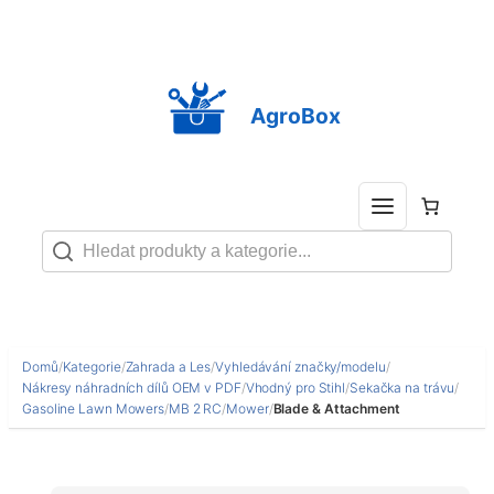
Přeskočit
na
obsah
AgroBox
Domů
/
Kategorie
/
Zahrada a Les
/
Vyhledávání značky/modelu
/
Nákresy náhradních dílů OEM v PDF
/
Vhodný pro Stihl
/
Sekačka na trávu
/
Gasoline Lawn Mowers
/
MB 2 RC
/
Mower
/
Blade & Attachment