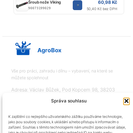
60,98 Kč
Šroub nože Viking
V
90073199029
50,40 Kč bez DPH
AgroBox
Vše pro práci, zahradu i dílnu – vybavení, na které se
můžete spolehnout
Adresa: Václav Bůžek, Pod Kopcem 98, 38203
Křemže
Správa souhlasu
IČ: 03526976, DIČ: CZ8508151377, Tel:
K zajištění co nejlepšího uživatelského zážitku používáme technologie,
+420606334248, info@agrobox.cz
jako jsou soubory cookies, k ukládání a/nebo přístupu k informacím o
zařízení. Souhlas s těmito technologiemi nám umožní zpracovávat údaje,
jako je chování při procházení nebo jedinečná ID na tomto webu.