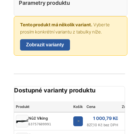
Parametry produktu
Tento produkt má několik variant.
Vyberte
prosím konkrétní variantu z tabulky níže.
Zobrazit varianty
Dostupné varianty produktu
Produkt
Košík
Cena
Značk
1 000,79 Kč
Nůž Viking
V
63757609991
827,10 Kč bez DPH