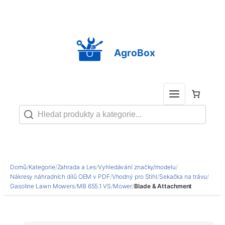
Přeskočit
na
obsah
AgroBox
Domů
/
Kategorie
/
Zahrada a Les
/
Vyhledávání značky/modelu
/
Nákresy náhradních dílů OEM v PDF
/
Vhodný pro Stihl
/
Sekačka na trávu
/
Gasoline Lawn Mowers
/
MB 655.1 VS
/
Mower
/
Blade & Attachment