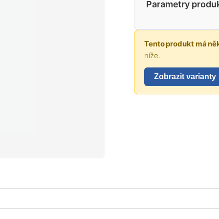
Parametry produ
Tento produkt má něk
níže.
Zobrazit varianty