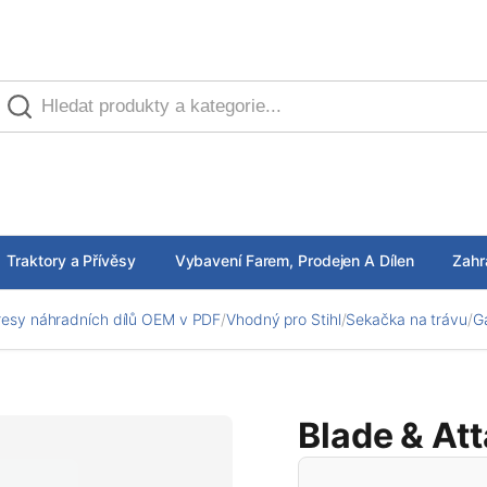
Traktory a Přívěsy
Vybavení Farem, Prodejen A Dílen
Zahr
esy náhradních dílů OEM v PDF
/
Vhodný pro Stihl
/
Sekačka na trávu
/
G
Blade & At