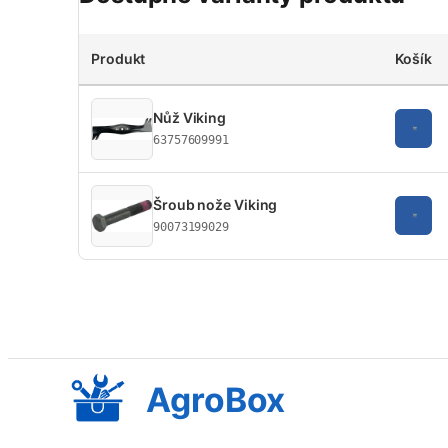
Produkt
Košík
Nůž Viking
63757609991
Šroub nože Viking
90073199029
AgroBox