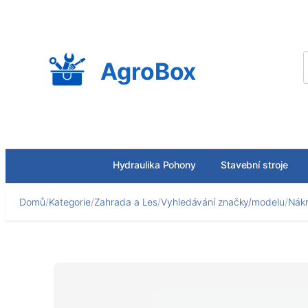
Přeskočit
na
obsah
AgroBox
Hydraulika Pohony
Stavební stroje
Domů
/
Kategorie
/
Zahrada a Les
/
Vyhledávání značky/modelu
/
Nákr