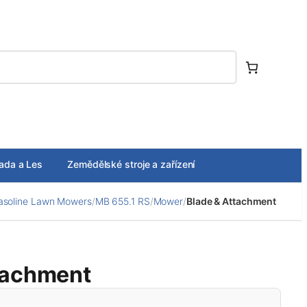
ada a Les
Zemědělské stroje a zařízení
asoline Lawn Mowers
/
MB 655.1 RS
/
Mower
/
Blade & Attachment
tachment