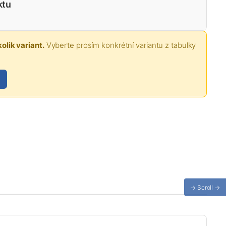
ktu
olik variant.
Vyberte prosím konkrétní variantu z tabulky
→ Scroll →