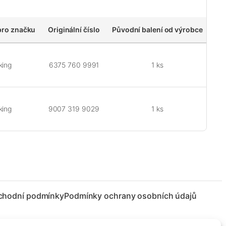
pro značku
Originální číslo
Původní balení od výrobce
king
6375 760 9991
1 ks
king
9007 319 9029
1 ks
chodní podmínky
Podmínky ochrany osobních údajů