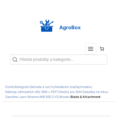
Přeskočit
na
obsah
AgroBox
Domů
/
Kategorie
/
Zahrada a Les
/
Vyhledávání značky/modelu
/
Nákresy náhradních dílů OEM v PDF
/
Vhodný pro Stihl
/
Sekačka na trávu
/
Gasoline Lawn Mowers
/
MB 655.0 VS
/
Mower
/
Blade & Attachment