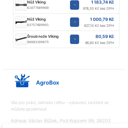
1 183,74 Kč
Nůž Viking
61077609900
978,30 Kč bez DPH
1 000,79 Kč
Nůž Viking
63757609991
827,10 Kč bez DPH
80,59 Kč
Šroub nože Viking
90083199075
66,60 Kč bez DPH
AgroBox
Vše pro práci, zahradu i dílnu – vybavení, na které se
můžete spolehnout
Adresa: Václav Bůžek, Pod Kopcem 98, 38203