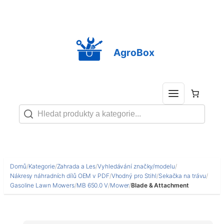
Přeskočit
na
obsah
AgroBox
Domů
/
Kategorie
/
Zahrada a Les
/
Vyhledávání značky/modelu
/
Nákresy náhradních dílů OEM v PDF
/
Vhodný pro Stihl
/
Sekačka na trávu
/
Gasoline Lawn Mowers
/
MB 650.0 V
/
Mower
/
Blade & Attachment