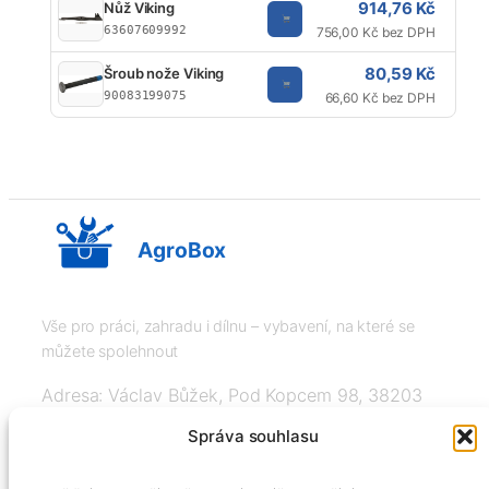
914,76 Kč
Nůž Viking
63607609992
756,00 Kč bez DPH
80,59 Kč
Šroub nože Viking
90083199075
66,60 Kč bez DPH
AgroBox
Vše pro práci, zahradu i dílnu – vybavení, na které se
můžete spolehnout
Adresa: Václav Bůžek, Pod Kopcem 98, 38203
Křemže
Správa souhlasu
IČ: 03526976, DIČ: CZ8508151377, Tel: