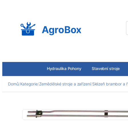
Přeskočit
na
obsah
AgroBox
Hydraulika Pohony
Stavební stroje
Domů
/
Kategorie
/
Zemědělské stroje a zařízení
/
Sklizeň brambor a 