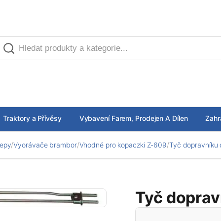
Traktory a Přívěsy
Vybavení Farem, Prodejen A Dílen
Zahr
řepy
/
Vyorávače brambor
/
Vhodné pro kopaczki Z-609
/
Tyč dopravníku 
Tyč doprav