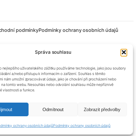
chodní podmínky
Podmínky ochrany osobních údajů
Správa souhlasu
co nejlepšího uživatelského zážitku používáme technologie, jako jsou soubory
kládání a/nebo přístupu k informacím o zařízení. Souhlas s těmito
mi nám umožní zpracovávat údaje, jako je chování při procházení nebo
D na tomto webu. Nesouhlas nebo odvolání souhlasu může nepříznivě
té vlastnosti a funkce.
ijmout
Odmítnout
Zobrazit předvolby
dmínky ochrany osobních údajů
Podmínky ochrany osobních údajů