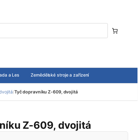
ada a Les
Zemědělské stroje a zařízení
dvojitá
/
Tyč dopravníku Z-609, dvojitá
níku Z-609, dvojitá