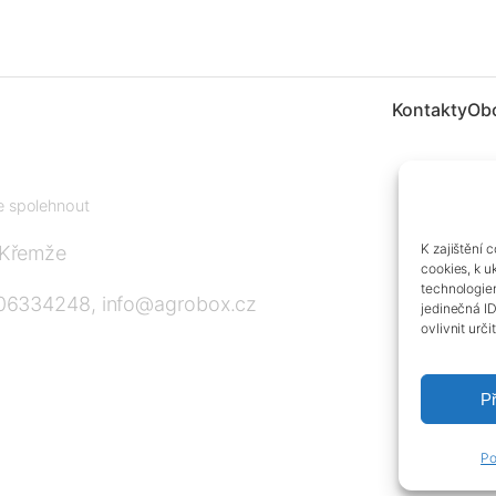
Kontakty
Ob
te spolehnout
K zajištění 
 Křemže
cookies, k u
technologie
606334248, info@agrobox.cz
jedinečná I
ovlivnit urči
Př
Po