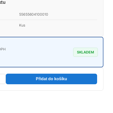
ktu
55655604100010
Kus
DPH
SKLADEM
Přidat do košíku