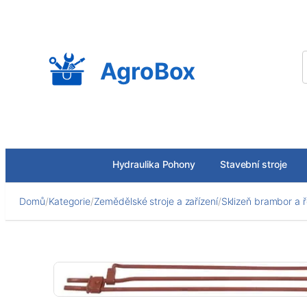
Přeskočit
na
obsah
AgroBox
Hydraulika Pohony
Stavební stroje
Domů
/
Kategorie
/
Zemědělské stroje a zařízení
/
Sklizeň brambor a 