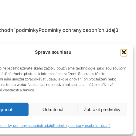
chodní podmínky
Podmínky ochrany osobních údajů
Správa souhlasu
co nejlepšího uživatelského zážitku používáme technologie, jako jsou soubory
kládání a/nebo přístupu k informacím o zařízení. Souhlas s těmito
mi nám umožní zpracovávat údaje, jako je chování při procházení nebo
D na tomto webu. Nesouhlas nebo odvolání souhlasu může nepříznivě
té vlastnosti a funkce.
ijmout
Odmítnout
Zobrazit předvolby
dmínky ochrany osobních údajů
Podmínky ochrany osobních údajů