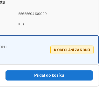
ktu
55655604100020
Kus
 DPH
K ODESLÁNÍ ZA 5 DNŮ
Přidat do košíku