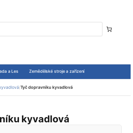
ada a Les
Zemědělské stroje a zařízení
 kyvadlová
/
Tyč dopravníku kyvadlová
níku kyvadlová