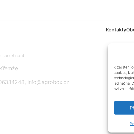
Kontakty
Ob
te spolehnout
K zajištění 
 Křemže
cookies, k u
technologie
606334248, info@agrobox.cz
jedinečná I
ovlivnit urči
Př
Po