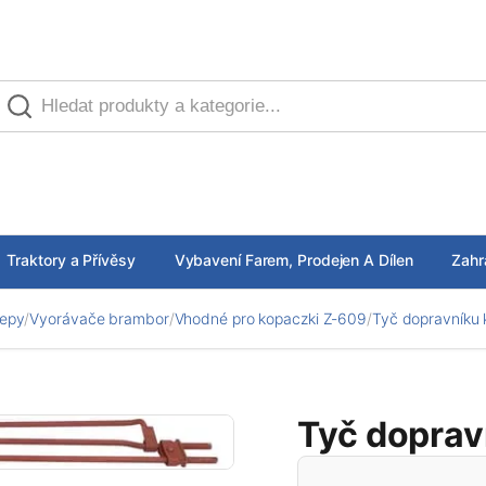
Traktory a Přívěsy
Vybavení Farem, Prodejen A Dílen
Zahr
řepy
/
Vyorávače brambor
/
Vhodné pro kopaczki Z-609
/
Tyč dopravníku
Tyč doprav