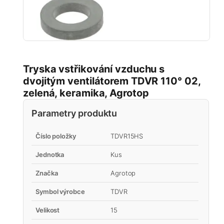
Tryska vstřikování vzduchu s
dvojitým ventilátorem TDVR 110° 02,
zelená, keramika, Agrotop
Parametry produktu
Číslo položky
TDVR15HS
Jednotka
Kus
Značka
Agrotop
Symbol výrobce
TDVR
Velikost
15