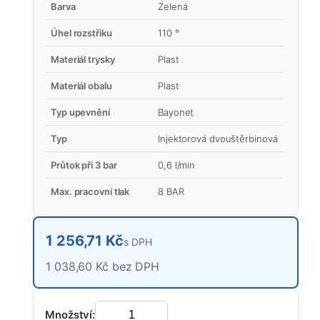
Barva
Zelená
Úhel rozstřiku
110 °
Materiál trysky
Plast
Materiál obalu
Plast
Typ upevnění
Bayonet
Typ
Injektorová dvouštěrbinová
Průtok při 3 bar
0,6 l/min
Max. pracovní tlak
8 BAR
1 256,71 Kč
s DPH
1 038,60 Kč bez DPH
Množství: