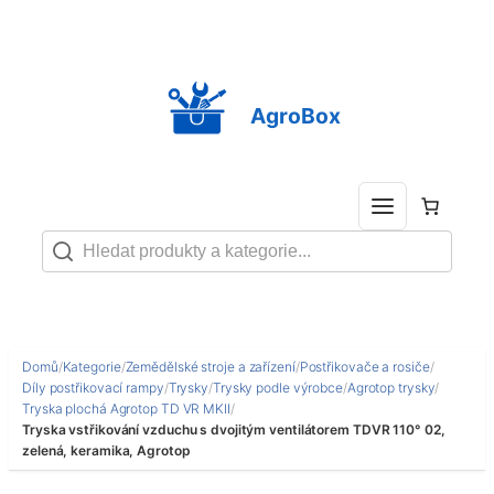
Přeskočit
na
obsah
AgroBox
Domů
/
Kategorie
/
Zemědělské stroje a zařízení
/
Postřikovače a rosiče
/
Díly postřikovací rampy
/
Trysky
/
Trysky podle výrobce
/
Agrotop trysky
/
Tryska plochá Agrotop TD VR MKII
/
Tryska vstřikování vzduchu s dvojitým ventilátorem TDVR 110° 02,
zelená, keramika, Agrotop