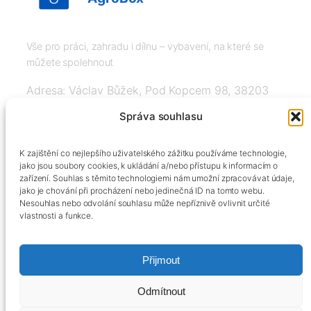
Vše pro práci, zahradu i dílnu – vybavení, na které se
můžete spolehnout
Adresa: Václav Bůžek, Pod Kopcem 98, 38203
Křemže
Správa souhlasu
IČ: 03526976, DIČ: CZ8508151377, Tel:
K zajištění co nejlepšího uživatelského zážitku používáme technologie,
+420606334248, info@agrobox.cz
jako jsou soubory cookies, k ukládání a/nebo přístupu k informacím o
zařízení. Souhlas s těmito technologiemi nám umožní zpracovávat údaje,
jako je chování při procházení nebo jedinečná ID na tomto webu.
Nesouhlas nebo odvolání souhlasu může nepříznivě ovlivnit určité
vlastnosti a funkce.
Přijmout
Kontakty
Obchodní podmínky
Podmínky ochrany osobních údajů
Odmítnout