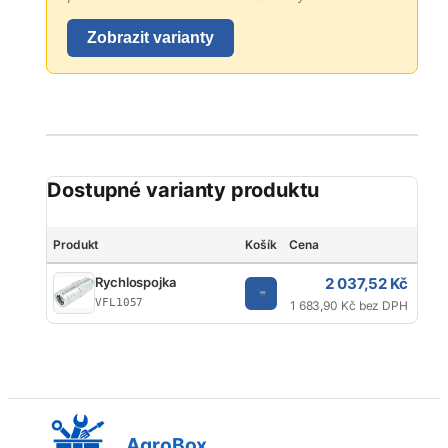
Zobrazit varianty
Dostupné varianty produktu
Produkt
Košík
Cena
Zna
2 037,52 Kč
Rychlospojka
V
VFL1057
1 683,90 Kč bez DPH
AgroBox