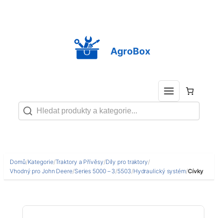
Přeskočit
na
obsah
AgroBox
Domů
/
Kategorie
/
Traktory a Přívěsy
/
Díly pro traktory
/
Vhodný pro John Deere
/
Series 5000 – 3
/
5503
/
Hydraulický systém
/
Cívky