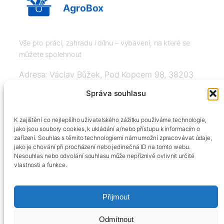
AgroBox
Vše pro práci, zahradu i dílnu – vybavení, na které se
můžete spolehnout
Adresa: Václav Bůžek, Pod Kopcem 98, 38203
Křemže
Správa souhlasu
IČ: 03526976, DIČ: CZ8508151377, Tel:
K zajištění co nejlepšího uživatelského zážitku používáme technologie,
+420606334248, info@agrobox.cz
jako jsou soubory cookies, k ukládání a/nebo přístupu k informacím o
zařízení. Souhlas s těmito technologiemi nám umožní zpracovávat údaje,
jako je chování při procházení nebo jedinečná ID na tomto webu.
Nesouhlas nebo odvolání souhlasu může nepříznivě ovlivnit určité
vlastnosti a funkce.
Přijmout
Kontakty
Obchodní podmínky
Podmínky ochrany osobních údajů
Odmítnout