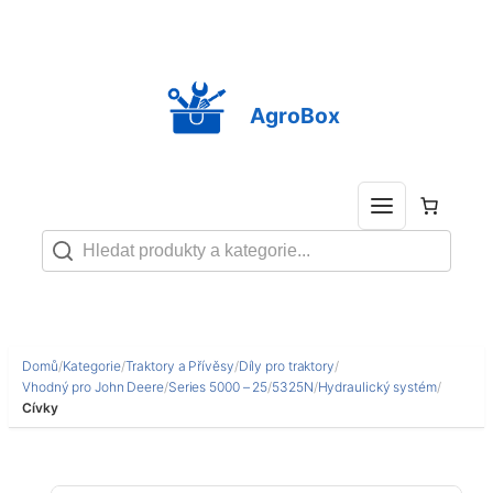
Přeskočit
na
obsah
AgroBox
Domů
/
Kategorie
/
Traktory a Přívěsy
/
Díly pro traktory
/
Vhodný pro John Deere
/
Series 5000 – 25
/
5325N
/
Hydraulický systém
/
Cívky