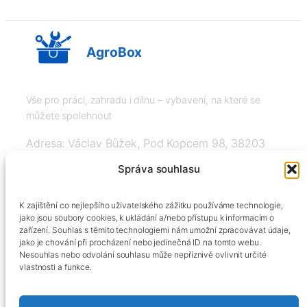
AgroBox
Vše pro práci, zahradu i dílnu – vybavení, na které se
můžete spolehnout
Adresa: Václav Bůžek, Pod Kopcem 98, 38203
Křemže
Správa souhlasu
IČ: 03526976, DIČ: CZ8508151377, Tel:
K zajištění co nejlepšího uživatelského zážitku používáme technologie,
+420606334248, info@agrobox.cz
jako jsou soubory cookies, k ukládání a/nebo přístupu k informacím o
zařízení. Souhlas s těmito technologiemi nám umožní zpracovávat údaje,
jako je chování při procházení nebo jedinečná ID na tomto webu.
Nesouhlas nebo odvolání souhlasu může nepříznivě ovlivnit určité
vlastnosti a funkce.