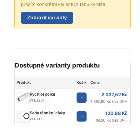
prosím konkrétní variantu z tabulky níže.
Zobrazit varianty
Dostupné varianty produktu
Produkt
Košík
Cena
Zna
2 037,52 Kč
Rychlospojka
V
VFL1057
1 683,90 Kč bez DPH
120,88 Kč
Sada těsnění cívky
V
VFL1119
99,90 Kč bez DPH