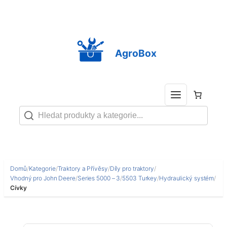
Přeskočit
na
obsah
AgroBox
Domů
/
Kategorie
/
Traktory a Přívěsy
/
Díly pro traktory
/
Vhodný pro John Deere
/
Series 5000 – 3
/
5503 Turkey
/
Hydraulický systém
/
Cívky