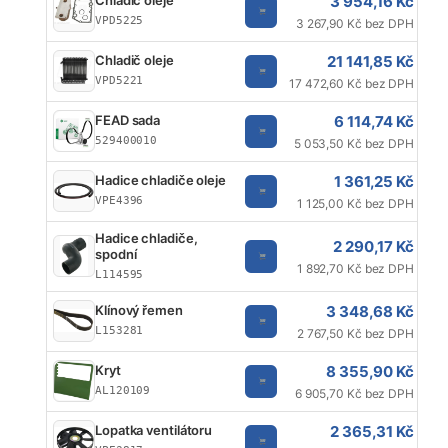
3 954,16 Kč
Chladič oleje
VPD5225
3 267,90 Kč bez DPH
21 141,85 Kč
Chladič oleje
VPD5221
17 472,60 Kč bez DPH
6 114,74 Kč
FEAD sada
529400010
5 053,50 Kč bez DPH
1 361,25 Kč
Hadice chladiče oleje
VPE4396
1 125,00 Kč bez DPH
Hadice chladiče,
2 290,17 Kč
spodní
1 892,70 Kč bez DPH
L114595
3 348,68 Kč
Klínový řemen
L153281
2 767,50 Kč bez DPH
8 355,90 Kč
Kryt
AL120109
6 905,70 Kč bez DPH
2 365,31 Kč
Lopatka ventilátoru