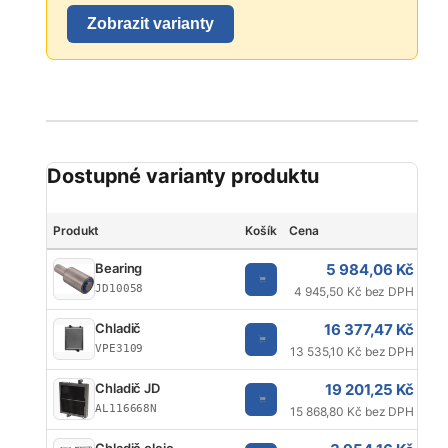
Zobrazit varianty
Dostupné varianty produktu
Produkt
Košík
Cena
Jed
5 984,06 Kč
Bearing
JD10058
4 945,50 Kč bez DPH
16 377,47 Kč
Chladič
VPE3109
13 535,10 Kč bez DPH
19 201,25 Kč
Chladič JD
AL116668N
15 868,80 Kč bez DPH