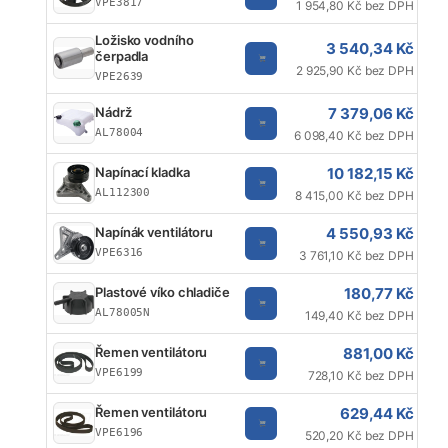
VPE3817
1 954,80 Kč bez DPH
Ložisko vodního
3 540,34 Kč
čerpadla
2 925,90 Kč bez DPH
VPE2639
7 379,06 Kč
Nádrž
AL78004
6 098,40 Kč bez DPH
10 182,15 Kč
Napínací kladka
AL112300
8 415,00 Kč bez DPH
4 550,93 Kč
Napínák ventilátoru
VPE6316
3 761,10 Kč bez DPH
180,77 Kč
Plastové víko chladiče
AL78005N
149,40 Kč bez DPH
881,00 Kč
Řemen ventilátoru
VPE6199
728,10 Kč bez DPH
629,44 Kč
Řemen ventilátoru
VPE6196
520,20 Kč bez DPH