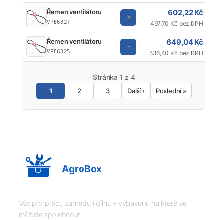
602,22 Kč
Řemen ventilátoru
VPE6327
497,70 Kč bez DPH
649,04 Kč
Řemen ventilátoru
VPE6325
536,40 Kč bez DPH
Stránka 1 z 4
1
2
3
Další ›
Poslední »
AgroBox
Vše pro práci, zahradu i dílnu – vybavení, na které se
můžete spolehnout