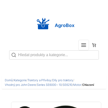
Přeskočit
na
obsah
AgroBox
Domů
/
Kategorie
/
Traktory a Přívěsy
/
Díly pro traktory
/
Vhodný pro John Deere
/
Series SE6000 – 10
/
SE6210
/
Motor
/
Chlazení