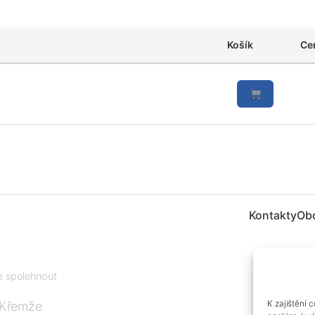
Košík
Ce
Kontakty
Ob
te spolehnout
K zajištění 
 Křemže