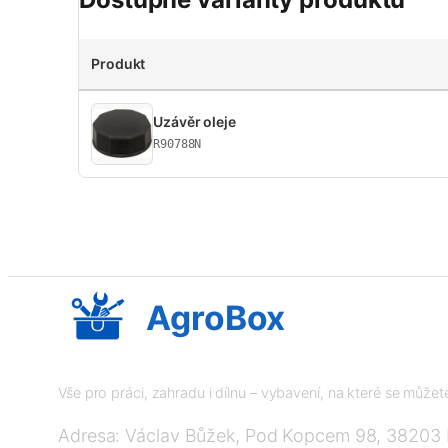
Produkt
Uzávěr oleje
R90788N
AgroBox
Vše pro práci, zahradu i dílnu – vybavení, na které se může
Adresa: Václav Bůžek, Pod Kopcem 98, 38203