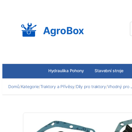
Přeskočit
na
obsah
AgroBox
Hydraulika Pohony
Stavební stroje
Domů
/
Kategorie
/
Traktory a Přívěsy
/
Díly pro traktory
/
Vhodný pro 