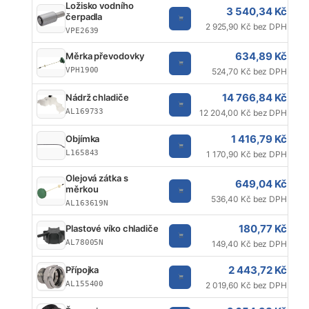
Ložisko vodního
3 540,34 Kč
čerpadla
2 925,90 Kč bez DPH
VPE2639
634,89 Kč
Měrka převodovky
VPH1900
524,70 Kč bez DPH
14 766,84 Kč
Nádrž chladiče
AL169733
12 204,00 Kč bez DPH
1 416,79 Kč
Objímka
L165843
1 170,90 Kč bez DPH
Olejová zátka s
649,04 Kč
měrkou
536,40 Kč bez DPH
AL163619N
180,77 Kč
Plastové víko chladiče
AL78005N
149,40 Kč bez DPH
2 443,72 Kč
Přípojka
AL155400
2 019,60 Kč bez DPH