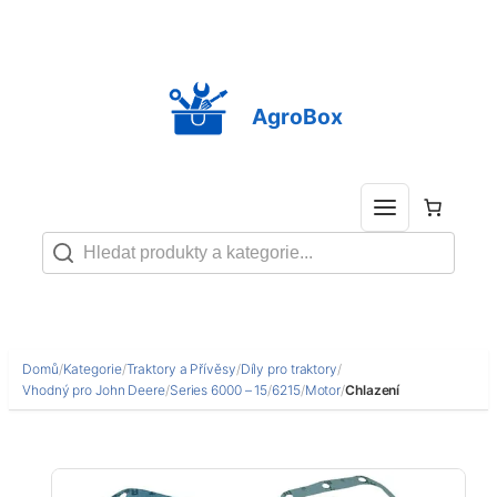
Přeskočit
na
obsah
AgroBox
Domů
/
Kategorie
/
Traktory a Přívěsy
/
Díly pro traktory
/
Vhodný pro John Deere
/
Series 6000 – 15
/
6215
/
Motor
/
Chlazení