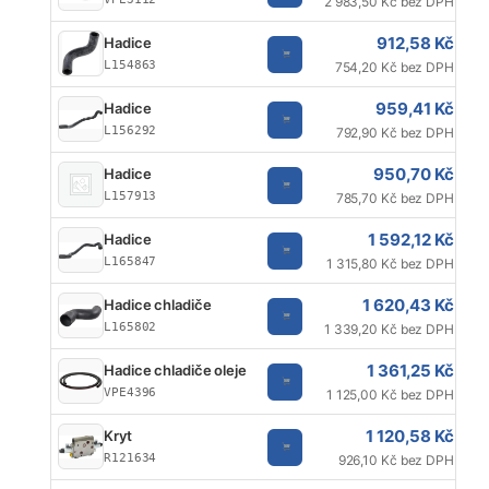
2 983,50 Kč bez DPH
912,58 Kč
Hadice
L154863
754,20 Kč bez DPH
959,41 Kč
Hadice
L156292
792,90 Kč bez DPH
950,70 Kč
Hadice
L157913
785,70 Kč bez DPH
1 592,12 Kč
Hadice
L165847
1 315,80 Kč bez DPH
1 620,43 Kč
Hadice chladiče
L165802
1 339,20 Kč bez DPH
1 361,25 Kč
Hadice chladiče oleje
VPE4396
1 125,00 Kč bez DPH
1 120,58 Kč
Kryt
R121634
926,10 Kč bez DPH