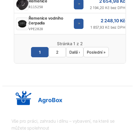
2 654,98 Kč
Řemenice
R115250
2 194,20 Kč bez DPH
Řemenice vodního
2 248,10 Kč
čerpadla
1 857,93 Kč bez DPH
VPE2820
Stránka 1 z 2
1
2
Další ›
Poslední »
AgroBox
Vše pro práci, zahradu i dílnu – vybavení, na které se
můžete spolehnout