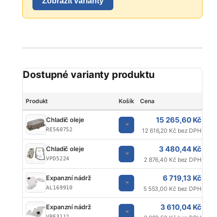
Zobrazit varianty
Dostupné varianty produktu
Produkt
Košík
Cena
15 265,60 Kč
Chladič oleje
RE560752
12 616,20 Kč bez DPH
3 480,44 Kč
Chladič oleje
VPD5224
2 876,40 Kč bez DPH
6 719,13 Kč
Expanzní nádrž
AL169910
5 553,00 Kč bez DPH
3 610,04 Kč
Expanzní nádrž
VPE3112