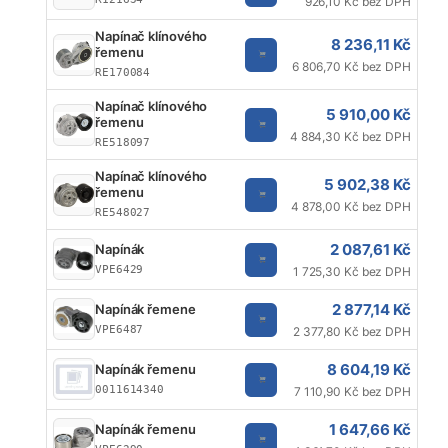
926,10 Kč bez DPH
Napínač klínového
8 236,11 Kč
řemenu
6 806,70 Kč bez DPH
RE170084
Napínač klínového
5 910,00 Kč
řemenu
4 884,30 Kč bez DPH
RE518097
Napínač klínového
5 902,38 Kč
řemenu
4 878,00 Kč bez DPH
RE548027
2 087,61 Kč
Napínák
VPE6429
1 725,30 Kč bez DPH
2 877,14 Kč
Napínák řemene
VPE6487
2 377,80 Kč bez DPH
8 604,19 Kč
Napínák řemenu
0011614340
7 110,90 Kč bez DPH
1 647,66 Kč
Napínák řemenu