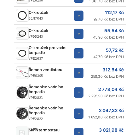
VPE6290
1 361,70 Kč bez DPH
112,17 Kč
O-kroužek
51M7043
92,70 Kč bez DPH
55,54 Kč
O-kroužek
VPD5243
45,90 Kč bez DPH
O-kroužek pro vodní
57,72 Kč
čerpadlo
47,70 Kč bez DPH
VPE2637
312,54 Kč
Řemen ventilátoru
VPE6305
258,30 Kč bez DPH
Řemenice vodního
2 778,04 Kč
čerpadla
2 295,90 Kč bez DPH
VPE2821
Řemenice vodního
2 047,32 Kč
čerpadla
1 692,00 Kč bez DPH
VPE2822
3 021,98 Kč
Skříň termostatu