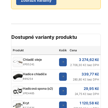
Zobrazit varianty
Dostupné varianty produktu
Produkt
Košík
Cena
Jed
3 274,62 Kč
Chladič oleje
VPD5241
2 706,30 Kč bez DPH
339,77 Kč
Hadice chladiče
R99254
280,80 Kč bez DPH
29,95 Kč
Hadicová spona (x2)
VPE4405
24,75 Kč bez DPH
1 120,58 Kč
Kryt
R121634