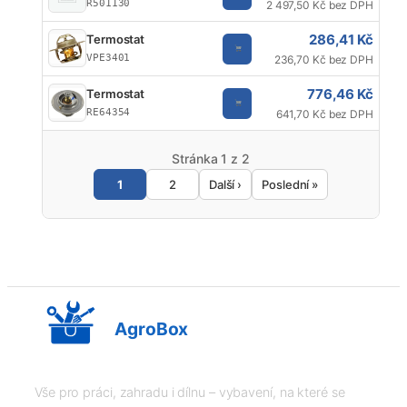
R501130
2 497,50 Kč bez DPH
286,41 Kč
Termostat
VPE3401
236,70 Kč bez DPH
776,46 Kč
Termostat
RE64354
641,70 Kč bez DPH
Stránka 1 z 2
1
2
Další ›
Poslední »
AgroBox
Vše pro práci, zahradu i dílnu – vybavení, na které se