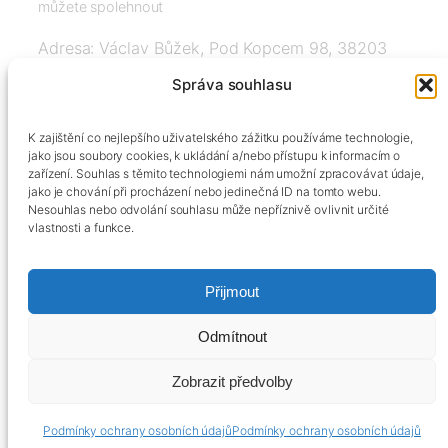
můžete spolehnout
Adresa: Václav Bůžek, Pod Kopcem 98, 38203
Křemže
Správa souhlasu
IČ: 03526976, DIČ: CZ8508151377, Tel:
K zajištění co nejlepšího uživatelského zážitku používáme technologie,
+420606334248, info@agrobox.cz
jako jsou soubory cookies, k ukládání a/nebo přístupu k informacím o
zařízení. Souhlas s těmito technologiemi nám umožní zpracovávat údaje,
jako je chování při procházení nebo jedinečná ID na tomto webu.
Nesouhlas nebo odvolání souhlasu může nepříznivě ovlivnit určité
vlastnosti a funkce.
Přijmout
Kontakty
Obchodní podmínky
Podmínky ochrany osobních údajů
Odmítnout
Zobrazit předvolby
Podmínky ochrany osobních údajů
Podmínky ochrany osobních údajů