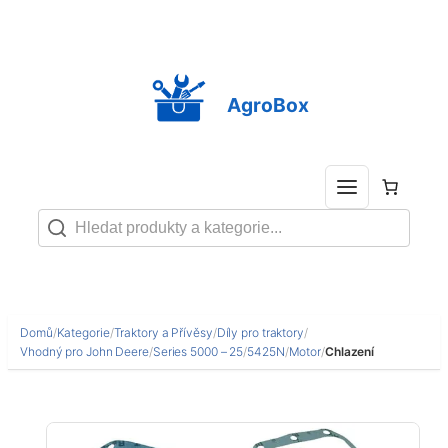
Přeskočit
na
obsah
AgroBox
Domů
/
Kategorie
/
Traktory a Přívěsy
/
Díly pro traktory
/
Vhodný pro John Deere
/
Series 5000 – 25
/
5425N
/
Motor
/
Chlazení