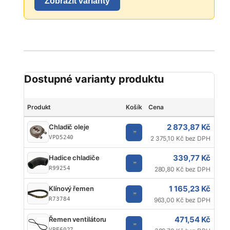
Zobrazit varianty
Dostupné varianty produktu
Produkt
Košík
Cena
Jed
2 873,87 Kč
Chladič oleje
VPD5240
2 375,10 Kč bez DPH
339,77 Kč
Hadice chladiče
R99254
280,80 Kč bez DPH
1 165,23 Kč
Klínový řemen
R73784
963,00 Kč bez DPH
471,54 Kč
Řemen ventilátoru
VPE6027