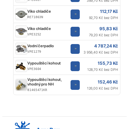
389,70 Kč bez DPH
112,17 Kč
Víko chladiče
RE71863N
92,70 Kč bez DPH
95,83 Kč
Víko chladiče
VPE3252
79,20 Kč bez DPH
4 787,24 Kč
Vodní čerpadlo
VPE1279
3 956,40 Kč bez DPH
155,73 Kč
Vypouštěcí kohout
VPE3604
128,70 Kč bez DPH
Vypouštěcí kohout,
152,46 Kč
vhodný pro NH
126,00 Kč bez DPH
81465471KR