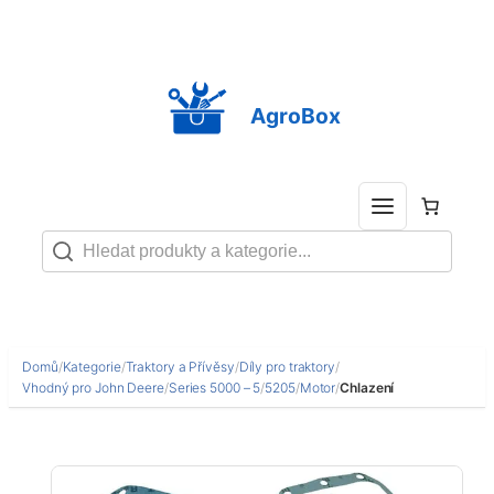
Přeskočit
na
obsah
AgroBox
Domů
/
Kategorie
/
Traktory a Přívěsy
/
Díly pro traktory
/
Vhodný pro John Deere
/
Series 5000 – 5
/
5205
/
Motor
/
Chlazení