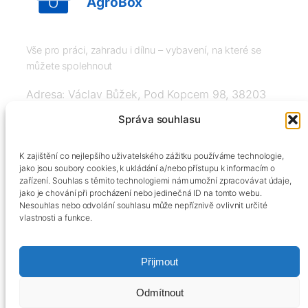
AgroBox
Vše pro práci, zahradu i dílnu – vybavení, na které se
můžete spolehnout
Adresa: Václav Bůžek, Pod Kopcem 98, 38203
Křemže
Správa souhlasu
IČ: 03526976, DIČ: CZ8508151377, Tel:
K zajištění co nejlepšího uživatelského zážitku používáme technologie,
+420606334248, info@agrobox.cz
jako jsou soubory cookies, k ukládání a/nebo přístupu k informacím o
zařízení. Souhlas s těmito technologiemi nám umožní zpracovávat údaje,
jako je chování při procházení nebo jedinečná ID na tomto webu.
Nesouhlas nebo odvolání souhlasu může nepříznivě ovlivnit určité
vlastnosti a funkce.
Přijmout
Kontakty
Obchodní podmínky
Podmínky ochrany osobních údajů
Odmítnout