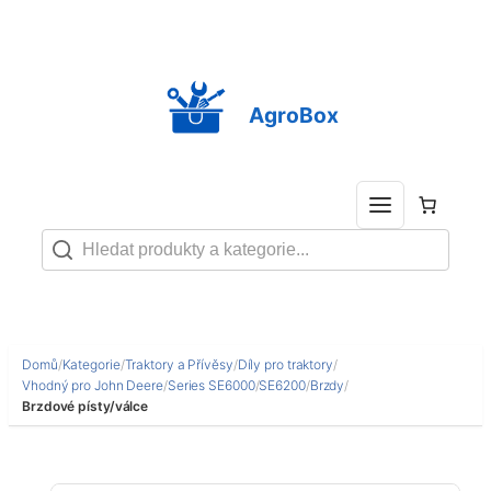
Přeskočit
na
obsah
AgroBox
Domů
/
Kategorie
/
Traktory a Přívěsy
/
Díly pro traktory
/
Vhodný pro John Deere
/
Series SE6000
/
SE6200
/
Brzdy
/
Brzdové písty/válce