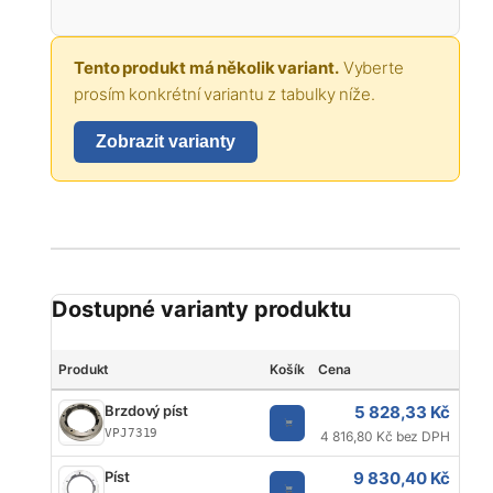
Tento produkt má několik variant.
Vyberte
prosím konkrétní variantu z tabulky níže.
Zobrazit varianty
Dostupné varianty produktu
Produkt
Košík
Cena
Zna
5 828,33 Kč
Brzdový píst
V
VPJ7319
4 816,80 Kč bez DPH
9 830,40 Kč
Píst
J