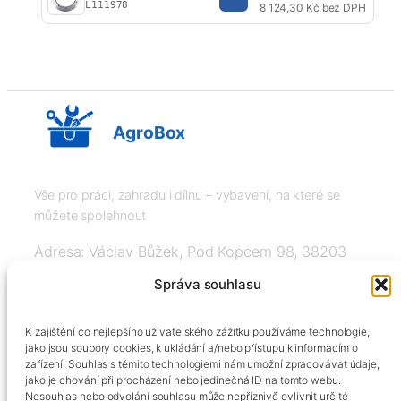
L111978
8 124,30 Kč bez DPH
AgroBox
Vše pro práci, zahradu i dílnu – vybavení, na které se
můžete spolehnout
Adresa: Václav Bůžek, Pod Kopcem 98, 38203
Křemže
Správa souhlasu
IČ: 03526976, DIČ: CZ8508151377, Tel:
K zajištění co nejlepšího uživatelského zážitku používáme technologie,
+420606334248, info@agrobox.cz
jako jsou soubory cookies, k ukládání a/nebo přístupu k informacím o
zařízení. Souhlas s těmito technologiemi nám umožní zpracovávat údaje,
jako je chování při procházení nebo jedinečná ID na tomto webu.
Nesouhlas nebo odvolání souhlasu může nepříznivě ovlivnit určité