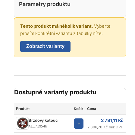
Parametry produktu
Tento produkt má několik variant.
Vyberte
prosím konkrétní variantu z tabulky níže.
Zobrazit varianty
Dostupné varianty produktu
Produkt
Košík
Cena
Jed
2 791,11 Kč
Brzdový kotouč
AL171954N
2 306,70 Kč bez DPH