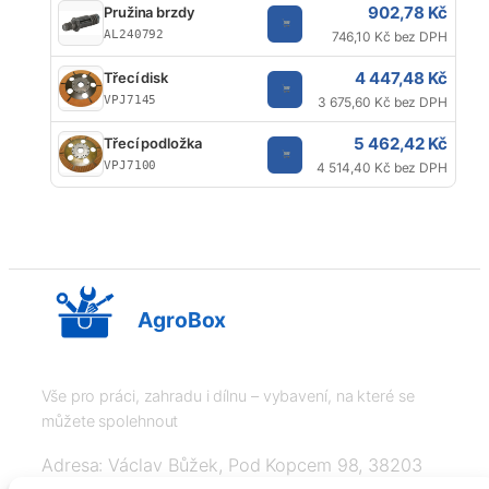
902,78 Kč
Pružina brzdy
AL240792
746,10 Kč bez DPH
4 447,48 Kč
Třecí disk
VPJ7145
3 675,60 Kč bez DPH
5 462,42 Kč
Třecí podložka
VPJ7100
4 514,40 Kč bez DPH
AgroBox
Vše pro práci, zahradu i dílnu – vybavení, na které se
můžete spolehnout
Adresa: Václav Bůžek, Pod Kopcem 98, 38203