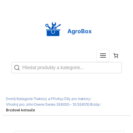
Přeskočit
na
obsah
AgroBox
Domů
/
Kategorie
/
Traktory a Přívěsy
/
Díly pro traktory
/
Vhodný pro John Deere
/
Series SE6000 – 10
/
SE6010
/
Brzdy
/
Brzdové kotouče