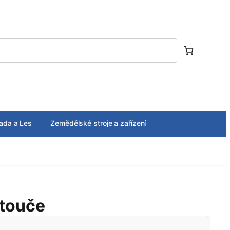
ada a Les
Zemědělské stroje a zařízení
otouče