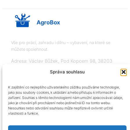
AgroBox
Vše pro práci, zahradu i dílnu – vybavení, na které se
můžete spolehnout
Adresa: Václav Bůžek, Pod Kopcem 98, 38203
Křemže
Správa souhlasu
IČ: 03526976, DIČ: CZ8508151377, Tel:
K zajištění co nejlepšího uživatelského zážitku používáme technologie,
+420606334248, info@agrobox.cz
jako jsou soubory cookies, k ukládání a/nebo přístupu k informacím o
zařízení. Souhlas s těmito technologiemi nám umožní zpracovávat údaje,
jako je chování při procházení nebo jedinečná ID na tomto webu.
Nesouhlas nebo odvolání souhlasu může nepříznivě ovlivnit určité
vlastnosti a funkce.