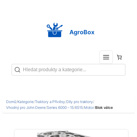
Přeskočit
na
obsah
AgroBox
Domů
/
Kategorie
/
Traktory a Přívěsy
/
Díly pro traktory
/
Vhodný pro John Deere
/
Series 6000 – 15
/
6515
/
Motor
/
Blok válce