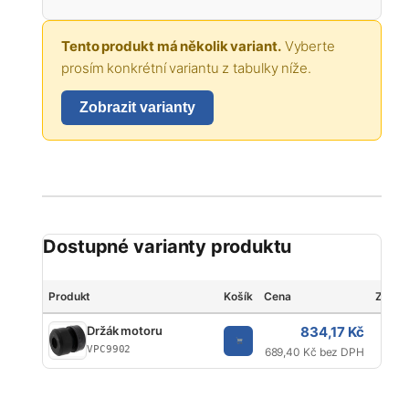
Tento produkt má několik variant.
Vyberte
prosím konkrétní variantu z tabulky níže.
Zobrazit varianty
Dostupné varianty produktu
Produkt
Košík
Cena
Značk
834,17 Kč
Držák motoru
Va
VPC9902
689,40 Kč bez DPH