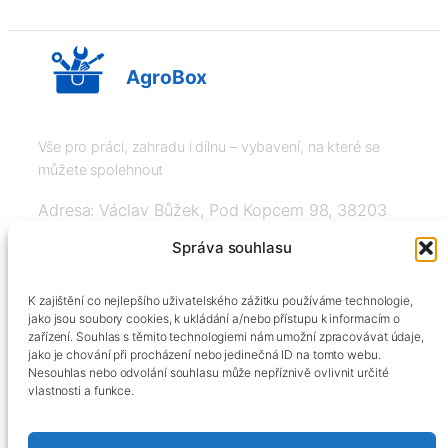
AgroBox
Vše pro práci, zahradu i dílnu – vybavení, na které se
můžete spolehnout
Adresa: Václav Bůžek, Pod Kopcem 98, 38203
Křemže
Správa souhlasu
IČ: 03526976, DIČ: CZ8508151377, Tel:
K zajištění co nejlepšího uživatelského zážitku používáme technologie,
+420606334248, info@agrobox.cz
jako jsou soubory cookies, k ukládání a/nebo přístupu k informacím o
zařízení. Souhlas s těmito technologiemi nám umožní zpracovávat údaje,
jako je chování při procházení nebo jedinečná ID na tomto webu.
Nesouhlas nebo odvolání souhlasu může nepříznivě ovlivnit určité
vlastnosti a funkce.