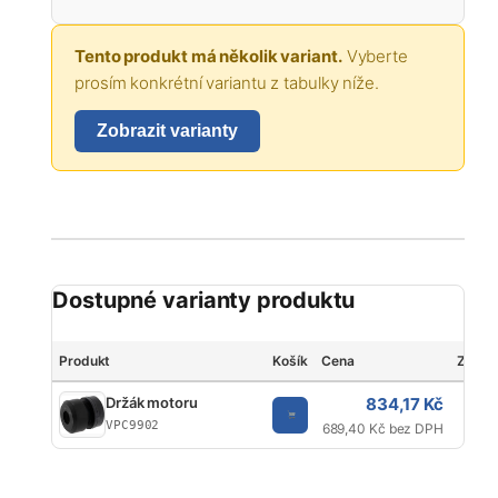
Tento produkt má několik variant.
Vyberte
prosím konkrétní variantu z tabulky níže.
Zobrazit varianty
Dostupné varianty produktu
Produkt
Košík
Cena
Značk
834,17 Kč
Držák motoru
Va
VPC9902
689,40 Kč bez DPH