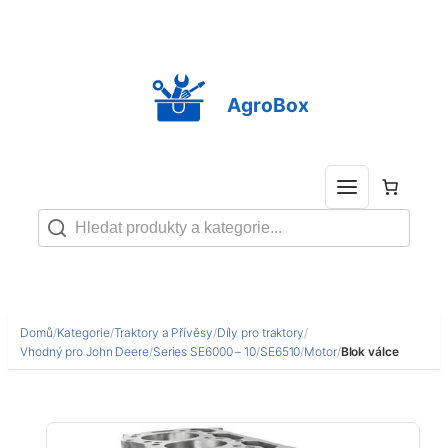
Přeskočit
na
obsah
AgroBox
Domů
/
Kategorie
/
Traktory a Přívěsy
/
Díly pro traktory
/
Vhodný pro John Deere
/
Series SE6000 – 10
/
SE6510
/
Motor
/
Blok válce