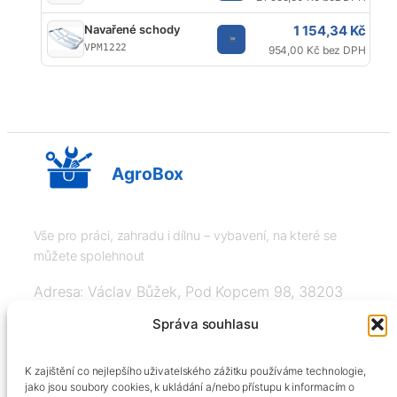
1 154,34 Kč
Navařené schody
VPM1222
954,00 Kč bez DPH
AgroBox
Vše pro práci, zahradu i dílnu – vybavení, na které se
můžete spolehnout
Adresa: Václav Bůžek, Pod Kopcem 98, 38203
Křemže
Správa souhlasu
IČ: 03526976, DIČ: CZ8508151377, Tel:
K zajištění co nejlepšího uživatelského zážitku používáme technologie,
+420606334248, info@agrobox.cz
jako jsou soubory cookies, k ukládání a/nebo přístupu k informacím o