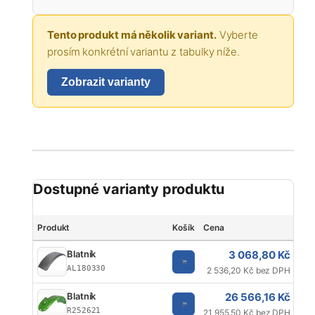
Tento produkt má několik variant.
Vyberte
prosím konkrétní variantu z tabulky níže.
Zobrazit varianty
Dostupné varianty produktu
Produkt
Košík
Cena
Jed
3 068,80 Kč
Blatník
AL180330
2 536,20 Kč bez DPH
26 566,16 Kč
Blatník
R252621
21 955,50 Kč bez DPH