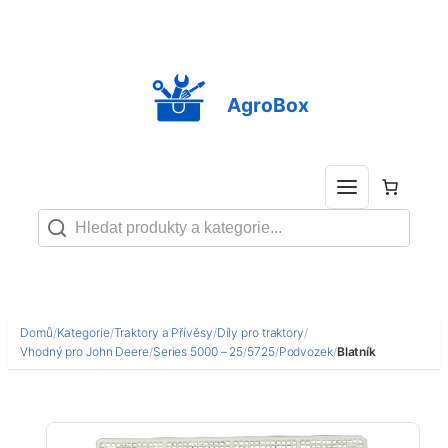
Přeskočit
na
obsah
AgroBox
Domů
/
Kategorie
/
Traktory a Přívěsy
/
Díly pro traktory
/
Vhodný pro John Deere
/
Series 5000 – 25
/
5725
/
Podvozek
/
Blatník