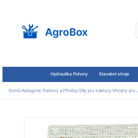
Přeskočit
na
obsah
AgroBox
Hydraulika Pohony
Stavební stroje
Domů
/
Kategorie
/
Traktory a Přívěsy
/
Díly pro traktory
/
Vhodný pro 