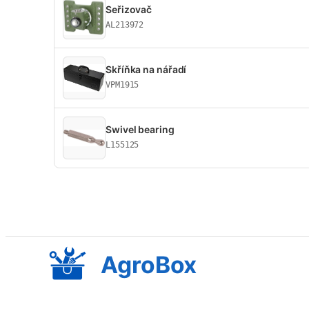
Seřizovač
AL213972
Skříňka na nářadí
VPM1915
Swivel bearing
L155125
AgroBox