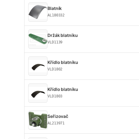
Blatník
AL180332
Držák blatníku
VLD1139
Křídlo blatníku
VLD1802
Křídlo blatníku
VLD1803
Seřizovač
AL213971