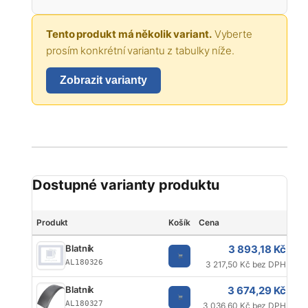
Tento produkt má několik variant.
Vyberte
prosím konkrétní variantu z tabulky níže.
Zobrazit varianty
Dostupné varianty produktu
Produkt
Košík
Cena
Je
3 893,18 Kč
Blatník
AL180326
3 217,50 Kč bez DPH
3 674,29 Kč
Blatník
AL180327
3 036,60 Kč bez DPH