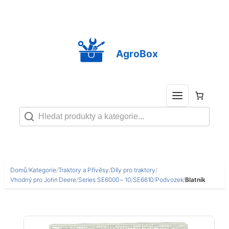
Přeskočit
na
obsah
AgroBox
Domů
/
Kategorie
/
Traktory a Přívěsy
/
Díly pro traktory
/
Vhodný pro John Deere
/
Series SE6000 – 10
/
SE6610
/
Podvozek
/
Blatník