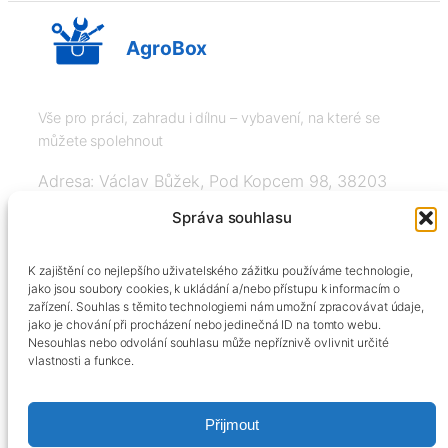
AgroBox
Vše pro práci, zahradu i dílnu – vybavení, na které se
můžete spolehnout
Adresa: Václav Bůžek, Pod Kopcem 98, 38203
Křemže
Správa souhlasu
IČ: 03526976, DIČ: CZ8508151377, Tel:
K zajištění co nejlepšího uživatelského zážitku používáme technologie,
+420606334248, info@agrobox.cz
jako jsou soubory cookies, k ukládání a/nebo přístupu k informacím o
zařízení. Souhlas s těmito technologiemi nám umožní zpracovávat údaje,
jako je chování při procházení nebo jedinečná ID na tomto webu.
Nesouhlas nebo odvolání souhlasu může nepříznivě ovlivnit určité
vlastnosti a funkce.
Přijmout
Kontakty
Obchodní podmínky