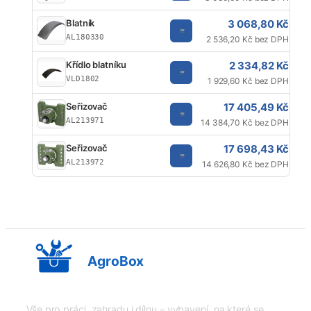
3 068,80 Kč
Blatník
AL180330
2 536,20 Kč bez DPH
2 334,82 Kč
Křídlo blatníku
VLD1802
1 929,60 Kč bez DPH
17 405,49 Kč
Seřizovač
AL213971
14 384,70 Kč bez DPH
17 698,43 Kč
Seřizovač
AL213972
14 626,80 Kč bez DPH
AgroBox
Vše pro práci, zahradu i dílnu – vybavení, na které se