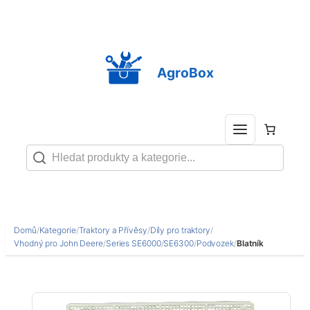
Přeskočit
na
obsah
AgroBox
Domů
/
Kategorie
/
Traktory a Přívěsy
/
Díly pro traktory
/
Vhodný pro John Deere
/
Series SE6000
/
SE6300
/
Podvozek
/
Blatník