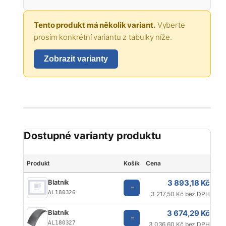
Tento produkt má několik variant.
Vyberte
prosím konkrétní variantu z tabulky níže.
Zobrazit varianty
Dostupné varianty produktu
Produkt
Košík
Cena
Je
3 893,18 Kč
Blatník
AL180326
3 217,50 Kč bez DPH
3 674,29 Kč
Blatník
AL180327
3 036,60 Kč bez DPH