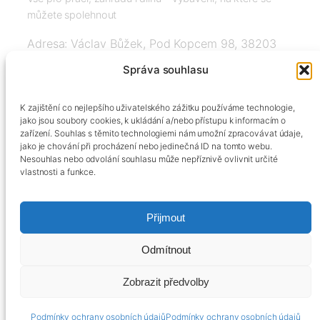
můžete spolehnout
Adresa: Václav Bůžek, Pod Kopcem 98, 38203
Křemže
Správa souhlasu
IČ: 03526976, DIČ: CZ8508151377, Tel:
K zajištění co nejlepšího uživatelského zážitku používáme technologie,
+420606334248, info@agrobox.cz
jako jsou soubory cookies, k ukládání a/nebo přístupu k informacím o
zařízení. Souhlas s těmito technologiemi nám umožní zpracovávat údaje,
jako je chování při procházení nebo jedinečná ID na tomto webu.
Nesouhlas nebo odvolání souhlasu může nepříznivě ovlivnit určité
vlastnosti a funkce.
Přijmout
Kontakty
Obchodní podmínky
Podmínky ochrany osobních údajů
Odmítnout
Zobrazit předvolby
Podmínky ochrany osobních údajů
Podmínky ochrany osobních údajů